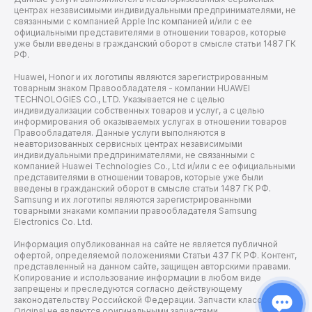
центрах независимыми индивидуальными предпринимателями, не
связанными с компанией Apple Inc компанией и/или с ее
официальными представителями в отношении товаров, которые
уже были введены в гражданский оборот в смысле статьи 1487 ГК
РФ.
Huawei, Honor и их логотипы являются зарегистрированным
товарным знаком Правообладателя - компании HUAWEI
TECHNOLOGIES CO., LTD. Указывается не с целью
индивидуализации собственных товаров и услуг, а с целью
информирования об оказываемых услугах в отношении товаров
Правообладателя. Данные услуги выполняются в
неавторизованных сервисных центрах независимыми
индивидуальными предпринимателями, не связанными с
компанией Huawei Technologies Co., Ltd и/или с ее официальными
представителями в отношении товаров, которые уже были
введены в гражданский оборот в смысле статьи 1487 ГК РФ.
Samsung и их логотипы являются зарегистрированными
товарными знаками компании правообладателя Samsung
Electronics Co. Ltd.
Информация опубликованная на сайте не является публичной
офертой, определяемой положениями Статьи 437 ГК РФ. Контент,
представленный на данном сайте, защищен авторскими правами.
Копирование и использование информации в любом виде
запрещены и преследуются согласно действующему
законодательству Российской Федерации. Запчасти класса
Original не являются оригинальными запчастями.