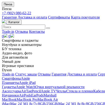
Пенза
Пенза
+7 (902) 080-62-22
Гарантия
Доставка и оплата
Сертификаты
Карта покупателя
Каталог
Trade-in
Отзывы
Контакты
0
0
Смартфоны и гаджеты
Ноутбуки и компьютеры
Б/У техника
Аудио-видео, фото
Для автомобиля
Умный дом
Игровые приставки
Dyson
Trade-in
Статус заказа
Отзывы
Гарантия
Доставка и оплата
Сер
Смартфоны
Apple
Планшеты
Apple iPad
Гаджеты
Apple Watch
Очки виртуальной реальности
Аксессуары
AirTag
Pencil
Apple TV
Чехлы
Стекла и пленки
Кабели
Наушники
AirPods
EarPods
Marshall
MacBook
MacBook Pro
MacBook Air
iMac
iMac 24' M1 8c/7c/8GB/256GB
iMac 24' M1 8c/8c/8GB/256G