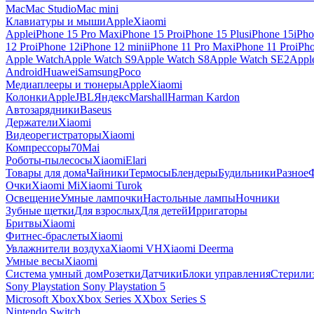
Mac
Mac Studio
Mac mini
Клавиатуры и мыши
Apple
Xiaomi
Apple
iPhone 15 Pro Max
iPhone 15 Pro
iPhone 15 Plus
iPhone 15
iPho
12 Pro
iPhone 12
iPhone 12 mini
iPhone 11 Pro Max
iPhone 11 Pro
iPh
Apple Watch
Apple Watch S9
Apple Watch S8
Apple Watch SE2
Appl
Android
Huawei
Samsung
Poco
Медиаплееры и тюнеры
Apple
Xiaomi
Колонки
Apple
JBL
Яндекс
Marshall
Harman Kardon
Автозарядники
Baseus
Держатели
Xiaomi
Видеорегистраторы
Xiaomi
Компрессоры
70Mai
Роботы-пылесосы
Xiaomi
Elari
Товары для дома
Чайники
Термосы
Блендеры
Будильники
Разное
Очки
Xiaomi Mi
Xiaomi Turok
Освещение
Умные лампочки
Настольные лампы
Ночники
Зубные щетки
Для взрослых
Для детей
Ирригаторы
Бритвы
Xiaomi
Фитнес-браслеты
Xiaomi
Увлажнители воздуха
Xiaomi VH
Xiaomi Deerma
Умные весы
Xiaomi
Система умный дом
Розетки
Датчики
Блоки управления
Стерили
Sony Playstation
Sony Playstation 5
Microsoft Xbox
Xbox Series X
Xbox Series S
Nintendo Switch