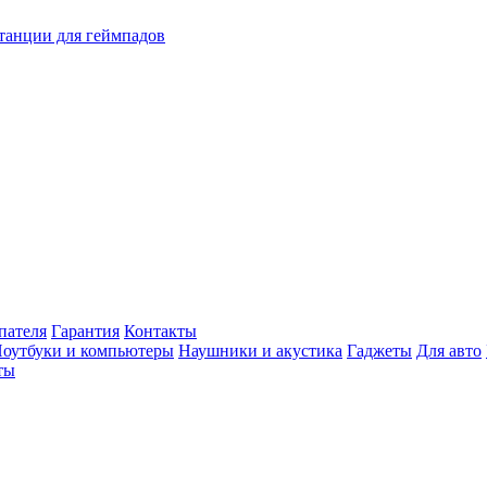
танции для геймпадов
пателя
Гарантия
Контакты
оутбуки и компьютеры
Наушники и акустика
Гаджеты
Для авто
ты