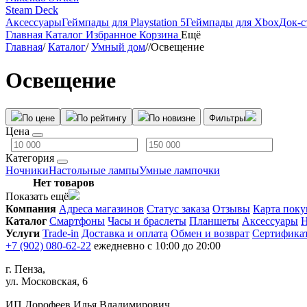
Steam Deck
Аксессуары
Геймпады для Playstation 5
Геймпады для Xbox
Док-с
Главная
Каталог
Избранное
Корзина
Ещё
Главная
/
Каталог
/
Умный дом
/
/
Освещение
Освещение
По цене
По рейтингу
По новизне
Фильтры
Цена
Категория
Ночники
Настольные лампы
Умные лампочки
Нет товаров
Показать ещё
Компания
Адреса магазинов
Статус заказа
Отзывы
Карта поку
Каталог
Смартфоны
Часы и браслеты
Планшеты
Аксессуары
Н
Услуги
Trade-in
Доставка и оплата
Обмен и возврат
Сертифика
+7 (902) 080-62-22
ежедневно с 10:00 до 20:00
г. Пенза,
ул. Московская, 6
ИП Дорофеев Илья Владимирович