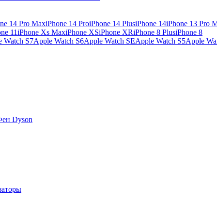
ne 14 Pro Max
iPhone 14 Pro
iPhone 14 Plus
iPhone 14
iPhone 13 Pro 
one 11
iPhone Xs Max
iPhone XS
iPhone XR
iPhone 8 Plus
iPhone 8
e Watch S7
Apple Watch S6
Apple Watch SE
Apple Watch S5
Apple Wa
Фен Dyson
заторы