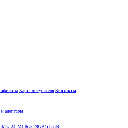
тификаты
Карта покупателя
Контакты
 и адаптеры
B
iMac 24' M1 8c/8c/8GB/512GB