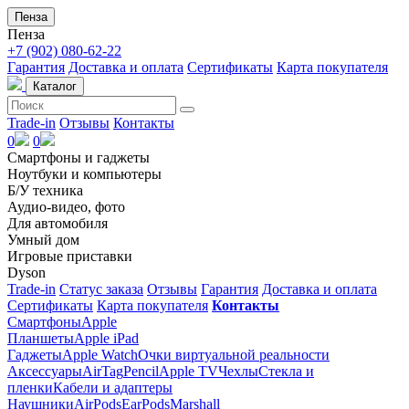
Пенза
Пенза
+7 (902) 080-62-22
Гарантия
Доставка и оплата
Сертификаты
Карта покупателя
Каталог
Trade-in
Отзывы
Контакты
0
0
Смартфоны и гаджеты
Ноутбуки и компьютеры
Б/У техника
Аудио-видео, фото
Для автомобиля
Умный дом
Игровые приставки
Dyson
Trade-in
Статус заказа
Отзывы
Гарантия
Доставка и оплата
Сертификаты
Карта покупателя
Контакты
Смартфоны
Apple
Планшеты
Apple iPad
Гаджеты
Apple Watch
Очки виртуальной реальности
Аксессуары
AirTag
Pencil
Apple TV
Чехлы
Стекла и
пленки
Кабели и адаптеры
Наушники
AirPods
EarPods
Marshall