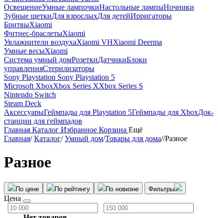
Освещение
Умные лампочки
Настольные лампы
Ночники
Зубные щетки
Для взрослых
Для детей
Ирригаторы
Бритвы
Xiaomi
Фитнес-браслеты
Xiaomi
Увлажнители воздуха
Xiaomi VH
Xiaomi Deerma
Умные весы
Xiaomi
Система умный дом
Розетки
Датчики
Блоки
управления
Стерилизаторы
Sony Playstation
Sony Playstation 5
Microsoft Xbox
Xbox Series X
Xbox Series S
Nintendo Switch
Steam Deck
Аксессуары
Геймпады для Playstation 5
Геймпады для Xbox
Док-
станции для геймпадов
Главная
Каталог
Избранное
Корзина
Ещё
Главная
/
Каталог
/
Умный дом
/
Товары для дома
/
/
Разное
Разное
По цене
По рейтингу
По новизне
Фильтры
Цена
Нет товаров