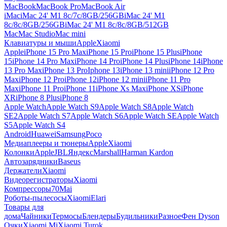
MacBook
MacBook Pro
MacBook Air
iMac
iMac 24' M1 8c/7c/8GB/256GB
iMac 24' M1
8c/8c/8GB/256GB
iMac 24' M1 8c/8c/8GB/512GB
Mac
Mac Studio
Mac mini
Клавиатуры и мыши
Apple
Xiaomi
Apple
iPhone 15 Pro Max
iPhone 15 Pro
iPhone 15 Plus
iPhone
15
iPhone 14 Pro Max
iPhone 14 Pro
iPhone 14 Plus
iPhone 14
iPhone
13 Pro Max
iPhone 13 Pro
Iphone 13
iPhone 13 mini
iPhone 12 Pro
Max
iPhone 12 Pro
iPhone 12
iPhone 12 mini
iPhone 11 Pro
Max
iPhone 11 Pro
iPhone 11
iPhone Xs Max
iPhone XS
iPhone
XR
iPhone 8 Plus
iPhone 8
Apple Watch
Apple Watch S9
Apple Watch S8
Apple Watch
SE2
Apple Watch S7
Apple Watch S6
Apple Watch SE
Apple Watch
S5
Apple Watch S4
Android
Huawei
Samsung
Poco
Медиаплееры и тюнеры
Apple
Xiaomi
Колонки
Apple
JBL
Яндекс
Marshall
Harman Kardon
Автозарядники
Baseus
Держатели
Xiaomi
Видеорегистраторы
Xiaomi
Компрессоры
70Mai
Роботы-пылесосы
Xiaomi
Elari
Товары для
дома
Чайники
Термосы
Блендеры
Будильники
Разное
Фен Dyson
Очки
Xiaomi Mi
Xiaomi Turok