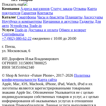
Показать ещё
Компания
Адреса магазинов
Статус заказа
Отзывы
Карта
покупателя
Гарантия
Контакты
Каталог
Смартфоны
Часы и браслеты
Планшеты
Аксессуары
Ноутбуки и компьютеры
Наушники и акустика
Гаджеты
Для
авто
Устройства Trade-in
Услуги
Trade-in
Доставка и оплата
Обмен и возврат
Сертификаты
+7 (902) 080-62-22
ежедневно с 10:00 до 20:00
г. Пенза,
ул. Московская, 6
ИП Дорофеев Илья Владимирович
ОГРНИП 311580917800025
ИНН 583516942340
© Shop & Service «Future Phone», 2017–2026
Политика
конфиденциальности
Карта сайта
Apple, Mac, iOS, Macbook, iPhone, iPad, Watch, iPod и их
логотипы являются зарегистрированными товарными
знаками Apple Inc. Обозначение Указывается не с целью
индивидуализации собственных товаров и услуг, а с целью
информирования об оказываемых услугах в отношении
товаров Правообладателя. Данные услуги выполняются в