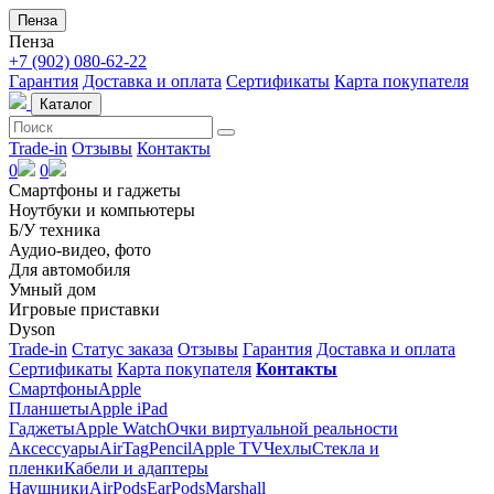
Пенза
Пенза
+7 (902) 080-62-22
Гарантия
Доставка и оплата
Сертификаты
Карта покупателя
Каталог
Trade-in
Отзывы
Контакты
0
0
Смартфоны и гаджеты
Ноутбуки и компьютеры
Б/У техника
Аудио-видео, фото
Для автомобиля
Умный дом
Игровые приставки
Dyson
Trade-in
Статус заказа
Отзывы
Гарантия
Доставка и оплата
Сертификаты
Карта покупателя
Контакты
Смартфоны
Apple
Планшеты
Apple iPad
Гаджеты
Apple Watch
Очки виртуальной реальности
Аксессуары
AirTag
Pencil
Apple TV
Чехлы
Стекла и
пленки
Кабели и адаптеры
Наушники
AirPods
EarPods
Marshall