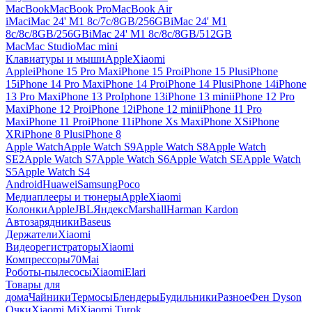
MacBook
MacBook Pro
MacBook Air
iMac
iMac 24' M1 8c/7c/8GB/256GB
iMac 24' M1
8c/8c/8GB/256GB
iMac 24' M1 8c/8c/8GB/512GB
Mac
Mac Studio
Mac mini
Клавиатуры и мыши
Apple
Xiaomi
Apple
iPhone 15 Pro Max
iPhone 15 Pro
iPhone 15 Plus
iPhone
15
iPhone 14 Pro Max
iPhone 14 Pro
iPhone 14 Plus
iPhone 14
iPhone
13 Pro Max
iPhone 13 Pro
Iphone 13
iPhone 13 mini
iPhone 12 Pro
Max
iPhone 12 Pro
iPhone 12
iPhone 12 mini
iPhone 11 Pro
Max
iPhone 11 Pro
iPhone 11
iPhone Xs Max
iPhone XS
iPhone
XR
iPhone 8 Plus
iPhone 8
Apple Watch
Apple Watch S9
Apple Watch S8
Apple Watch
SE2
Apple Watch S7
Apple Watch S6
Apple Watch SE
Apple Watch
S5
Apple Watch S4
Android
Huawei
Samsung
Poco
Медиаплееры и тюнеры
Apple
Xiaomi
Колонки
Apple
JBL
Яндекс
Marshall
Harman Kardon
Автозарядники
Baseus
Держатели
Xiaomi
Видеорегистраторы
Xiaomi
Компрессоры
70Mai
Роботы-пылесосы
Xiaomi
Elari
Товары для
дома
Чайники
Термосы
Блендеры
Будильники
Разное
Фен Dyson
Очки
Xiaomi Mi
Xiaomi Turok