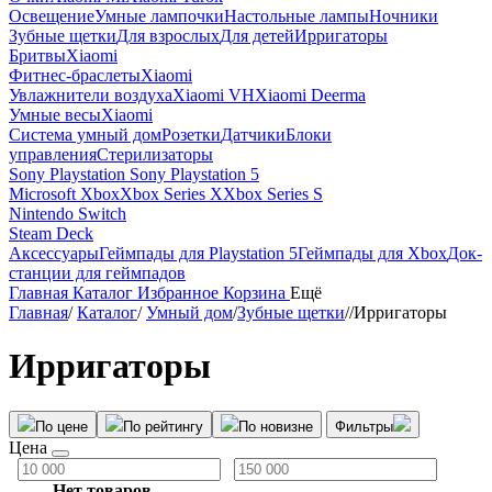
Освещение
Умные лампочки
Настольные лампы
Ночники
Зубные щетки
Для взрослых
Для детей
Ирригаторы
Бритвы
Xiaomi
Фитнес-браслеты
Xiaomi
Увлажнители воздуха
Xiaomi VH
Xiaomi Deerma
Умные весы
Xiaomi
Система умный дом
Розетки
Датчики
Блоки
управления
Стерилизаторы
Sony Playstation
Sony Playstation 5
Microsoft Xbox
Xbox Series X
Xbox Series S
Nintendo Switch
Steam Deck
Аксессуары
Геймпады для Playstation 5
Геймпады для Xbox
Док-
станции для геймпадов
Главная
Каталог
Избранное
Корзина
Ещё
Главная
/
Каталог
/
Умный дом
/
Зубные щетки
/
/
Ирригаторы
Ирригаторы
По цене
По рейтингу
По новизне
Фильтры
Цена
Нет товаров