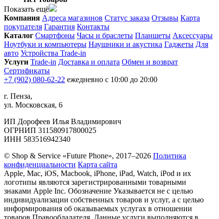
Показать ещё
Компания
Адреса магазинов
Статус заказа
Отзывы
Карта
покупателя
Гарантия
Контакты
Каталог
Смартфоны
Часы и браслеты
Планшеты
Аксессуары
Ноутбуки и компьютеры
Наушники и акустика
Гаджеты
Для
авто
Устройства Trade-in
Услуги
Trade-in
Доставка и оплата
Обмен и возврат
Сертификаты
+7 (902) 080-62-22
ежедневно с 10:00 до 20:00
г. Пенза,
ул. Московская, 6
ИП Дорофеев Илья Владимирович
ОГРНИП 311580917800025
ИНН 583516942340
© Shop & Service «Future Phone», 2017–2026
Политика
конфиденциальности
Карта сайта
Apple, Mac, iOS, Macbook, iPhone, iPad, Watch, iPod и их
логотипы являются зарегистрированными товарными
знаками Apple Inc. Обозначение Указывается не с целью
индивидуализации собственных товаров и услуг, а с целью
информирования об оказываемых услугах в отношении
товаров Правообладателя. Данные услуги выполняются в