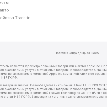
жеты
 авто
ойства Trade-in
Политика конфиденциальности
х логотипы являются зарегистрированными товарными знаками Apple Inc. 
я об оказываемых услугах в отношении товаров Правообладателя. Данны
ми, не связанными с компанией Apple Inc компанией и/или с ее официа
 1487 ГК РФ.
ым товарным знаком Правообладателя - компании HUAWEI TECHNOLOGIES 
я об оказываемых услугах в отношении товаров Правообладателя. Данны
и, не связанными с компанией Huawei Technologies Co., Ltd и/или с е
ле статьи 1487 ГК РФ. Samsung и их логотипы являются зарегистрирова