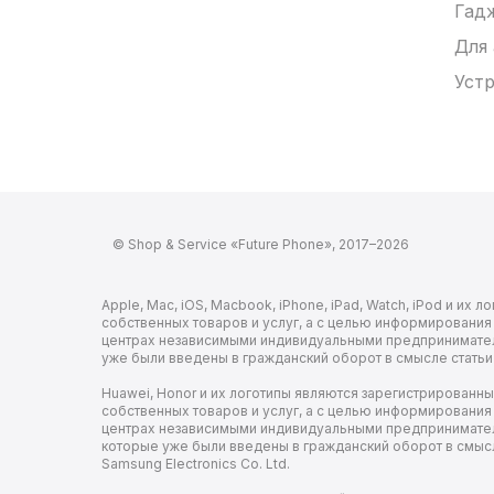
Гад
Для
Устр
© Shop & Service «Future Phone», 2017–2026
Apple, Mac, iOS, Macbook, iPhone, iPad, Watch, iPod и и
собственных товаров и услуг, а с целью информировани
центрах независимыми индивидуальными предпринимателя
уже были введены в гражданский оборот в смысле статьи
Huawei, Honor и их логотипы являются зарегистрированн
собственных товаров и услуг, а с целью информировани
центрах независимыми индивидуальными предпринимателям
которые уже были введены в гражданский оборот в смыс
Samsung Electronics Co. Ltd.