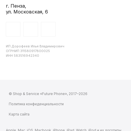
г. Пенза,
ул. Московская, 6
ИП Дорофеев Илья Владимирович
ОГРНИП 311580917800025
ИНН 583516942340
© Shop & Service «Future Phone», 2017–2026
Политика конфиденциальности
Карта сайта
Apple, Mac, iOS, Macbook, iPhone, iPad, Watch, iPod и их логотипы