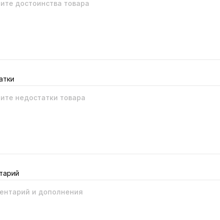
атки
тарий