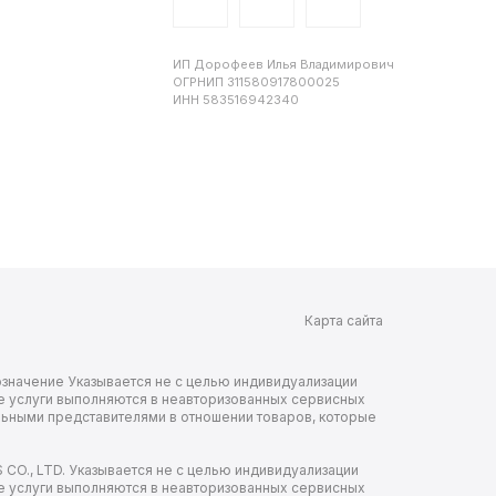
ИП Дорофеев Илья Владимирович
ОГРНИП 311580917800025
ИНН 583516942340
Карта сайта
Обозначение Указывается не с целью индивидуализации
е услуги выполняются в неавторизованных сервисных
льными представителями в отношении товаров, которые
CO., LTD. Указывается не с целью индивидуализации
е услуги выполняются в неавторизованных сервисных