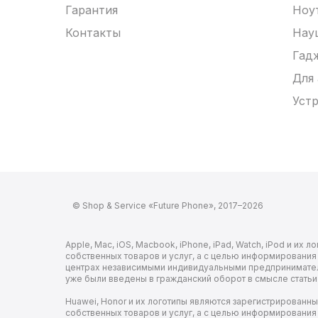
Гарантия
Ноу
Контакты
Нау
Гад
Для
Устр
© Shop & Service «Future Phone», 2017–2026
Apple, Mac, iOS, Macbook, iPhone, iPad, Watch, iPod и и
собственных товаров и услуг, а с целью информировани
центрах независимыми индивидуальными предпринимателя
уже были введены в гражданский оборот в смысле статьи
Huawei, Honor и их логотипы являются зарегистрированн
собственных товаров и услуг, а с целью информировани