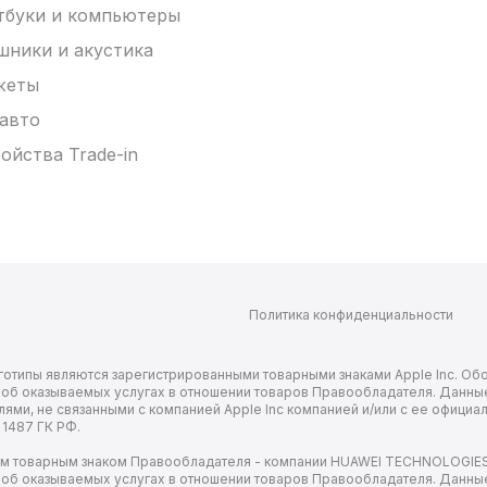
тбуки и компьютеры
шники и акустика
жеты
 авто
ойства Trade-in
Политика конфиденциальности
х логотипы являются зарегистрированными товарными знаками Apple Inc. 
я об оказываемых услугах в отношении товаров Правообладателя. Данны
ми, не связанными с компанией Apple Inc компанией и/или с ее официа
 1487 ГК РФ.
ым товарным знаком Правообладателя - компании HUAWEI TECHNOLOGIES 
я об оказываемых услугах в отношении товаров Правообладателя. Данны