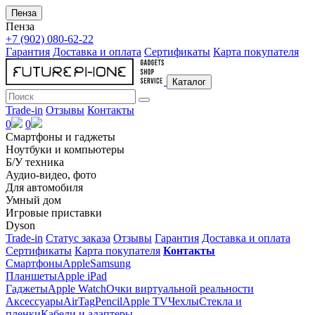
Пенза
Пенза
+7 (902) 080-62-22
Гарантия
Доставка и оплата
Сертификаты
Карта покупателя
Каталог
Trade-in
Отзывы
Контакты
0
0
Смартфоны и гаджеты
Ноутбуки и компьютеры
Б/У техника
Аудио-видео, фото
Для автомобиля
Умный дом
Игровые приставки
Dyson
Trade-in
Статус заказа
Отзывы
Гарантия
Доставка и оплата
Сертификаты
Карта покупателя
Контакты
Смартфоны
Apple
Samsung
Планшеты
Apple iPad
Гаджеты
Apple Watch
Очки виртуальной реальности
Аксессуары
AirTag
Pencil
Apple TV
Чехлы
Стекла и
пленки
Кабели и адаптеры