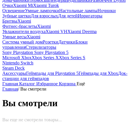
дома
Чайники
Термосы
Блендеры
Будильники
Разное
Фен Dyson
Очки
Xiaomi Mi
Xiaomi Turok
Освещение
Умные лампочки
Настольные лампы
Ночники
Зубные щетки
Для взрослых
Для детей
Ирригаторы
Бритвы
Xiaomi
Фитнес-браслеты
Xiaomi
Увлажнители воздуха
Xiaomi VH
Xiaomi Deerma
Умные весы
Xiaomi
Система умный дом
Розетки
Датчики
Блоки
управления
Стерилизаторы
Sony Playstation
Sony Playstation 5
Microsoft Xbox
Xbox Series X
Xbox Series S
Nintendo Switch
Steam Deck
Аксессуары
Геймпады для Playstation 5
Геймпады для Xbox
Док-
станции для геймпадов
Главная
Каталог
Избранное
Корзина
Ещё
Главная
/
Вы смотрели
Вы смотрели
Вы еще не смотрели товары...