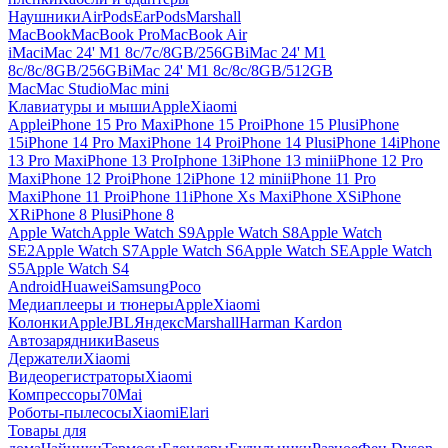
Наушники
AirPods
EarPods
Marshall
MacBook
MacBook Pro
MacBook Air
iMac
iMac 24' M1 8c/7c/8GB/256GB
iMac 24' M1
8c/8c/8GB/256GB
iMac 24' M1 8c/8c/8GB/512GB
Mac
Mac Studio
Mac mini
Клавиатуры и мыши
Apple
Xiaomi
Apple
iPhone 15 Pro Max
iPhone 15 Pro
iPhone 15 Plus
iPhone
15
iPhone 14 Pro Max
iPhone 14 Pro
iPhone 14 Plus
iPhone 14
iPhone
13 Pro Max
iPhone 13 Pro
Iphone 13
iPhone 13 mini
iPhone 12 Pro
Max
iPhone 12 Pro
iPhone 12
iPhone 12 mini
iPhone 11 Pro
Max
iPhone 11 Pro
iPhone 11
iPhone Xs Max
iPhone XS
iPhone
XR
iPhone 8 Plus
iPhone 8
Apple Watch
Apple Watch S9
Apple Watch S8
Apple Watch
SE2
Apple Watch S7
Apple Watch S6
Apple Watch SE
Apple Watch
S5
Apple Watch S4
Android
Huawei
Samsung
Poco
Медиаплееры и тюнеры
Apple
Xiaomi
Колонки
Apple
JBL
Яндекс
Marshall
Harman Kardon
Автозарядники
Baseus
Держатели
Xiaomi
Видеорегистраторы
Xiaomi
Компрессоры
70Mai
Роботы-пылесосы
Xiaomi
Elari
Товары для