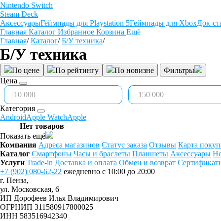
Nintendo Switch
Steam Deck
Аксессуары
Геймпады для Playstation 5
Геймпады для Xbox
Док-ст
Главная
Каталог
Избранное
Корзина
Ещё
Главная
/
Каталог
/
Б/У техника
/
Б/У техника
По цене
По рейтингу
По новизне
Фильтры
Цена
Категория
Android
Apple Watch
Apple
Нет товаров
Показать ещё
Компания
Адреса магазинов
Статус заказа
Отзывы
Карта покуп
Каталог
Смартфоны
Часы и браслеты
Планшеты
Аксессуары
Но
Услуги
Trade-in
Доставка и оплата
Обмен и возврат
Сертификат
+7 (902) 080-62-22
ежедневно с 10:00 до 20:00
г. Пенза,
ул. Московская, 6
ИП Дорофеев Илья Владимирович
ОГРНИП 311580917800025
ИНН 583516942340