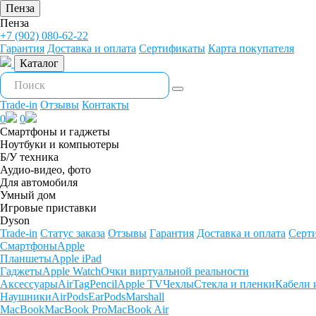
Пенза
Пенза
+7 (902) 080-62-22
Гарантия
Доставка и оплата
Сертификаты
Карта покупателя
Каталог
Trade-in
Отзывы
Контакты
0
0
Смартфоны и гаджеты
Ноутбуки и компьютеры
Б/У техника
Аудио-видео, фото
Для автомобиля
Умный дом
Игровые приставки
Dyson
Trade-in
Статус заказа
Отзывы
Гарантия
Доставка и оплата
Серт
Смартфоны
Apple
Планшеты
Apple iPad
Гаджеты
Apple Watch
Очки виртуальной реальности
Аксессуары
AirTag
Pencil
Apple TV
Чехлы
Стекла и пленки
Кабели 
Наушники
AirPods
EarPods
Marshall
MacBook
MacBook Pro
MacBook Air