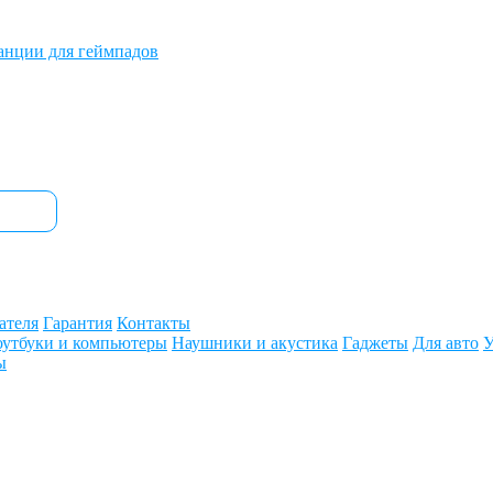
анции для геймпадов
ателя
Гарантия
Контакты
утбуки и компьютеры
Наушники и акустика
Гаджеты
Для авто
У
ы