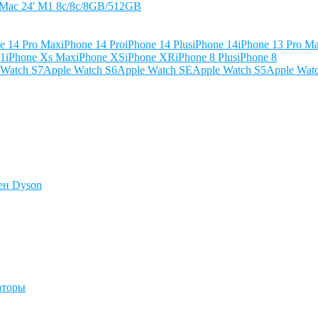
iMac 24' M1 8c/8c/8GB/512GB
e 14 Pro Max
iPhone 14 Pro
iPhone 14 Plus
iPhone 14
iPhone 13 Pro M
11
iPhone Xs Max
iPhone XS
iPhone XR
iPhone 8 Plus
iPhone 8
 Watch S7
Apple Watch S6
Apple Watch SE
Apple Watch S5
Apple Wat
ен Dyson
аторы