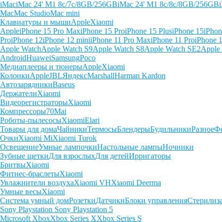
iMac
iMac 24' M1 8c/7c/8GB/256GB
iMac 24' M1 8c/8c/8GB/256GB
Mac
Mac Studio
Mac mini
Клавиатуры и мыши
Apple
Xiaomi
Apple
iPhone 15 Pro Max
iPhone 15 Pro
iPhone 15 Plus
iPhone 15
iPhon
Pro
iPhone 12
iPhone 12 mini
iPhone 11 Pro Max
iPhone 11 Pro
iPhone 
Apple Watch
Apple Watch S9
Apple Watch S8
Apple Watch SE2
Apple
Android
Huawei
Samsung
Poco
Медиаплееры и тюнеры
Apple
Xiaomi
Колонки
Apple
JBL
Яндекс
Marshall
Harman Kardon
Автозарядники
Baseus
Держатели
Xiaomi
Видеорегистраторы
Xiaomi
Компрессоры
70Mai
Роботы-пылесосы
Xiaomi
Elari
Товары для дома
Чайники
Термосы
Блендеры
Будильники
Разное
Ф
Очки
Xiaomi Mi
Xiaomi Turok
Освещение
Умные лампочки
Настольные лампы
Ночники
Зубные щетки
Для взрослых
Для детей
Ирригаторы
Бритвы
Xiaomi
Фитнес-браслеты
Xiaomi
Увлажнители воздуха
Xiaomi VH
Xiaomi Deerma
Умные весы
Xiaomi
Система умный дом
Розетки
Датчики
Блоки управления
Стерилиз
Sony Playstation
Sony Playstation 5
Microsoft Xbox
Xbox Series X
Xbox Series S