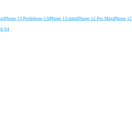
ax
iPhone 13 Pro
Iphone 13
iPhone 13 mini
iPhone 12 Pro Max
iPhone 12
ch S4