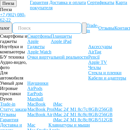
Гарантия
Доставка и оплата
Сертификаты
Карта
Пенза
покупателя
Пенза
+7 (902) 080-
62-22
Trade-
талог
Отзывы
Контак
in
Смартфоны и
Смартфоны
Планшеты
гаджеты
Apple
Apple iPad
Ноутбуки и
Гаджеты
Аксессуары
компьютеры
Apple Watch
AirTag
Б/У техника
Очки виртуальной реальности
Pencil
Аудио-видео,
Apple TV
фото
Чехлы
Для
Стекла и пленки
автомобиля
Кабели и адаптеры
Умный дом
Наушники
Игровые
AirPods
приставки
EarPods
Dyson
Marshall
Trade-in
MacBook
iMac
Статус заказа
MacBook Pro
iMac 24' M1 8c/7c/8GB/256GB
Отзывы
MacBook Air
iMac 24' M1 8c/8c/8GB/256GB
Гарантия
iMac 24' M1 8c/8c/8GB/512GB
Доставка и
Mac
Клавиатуры и мыши