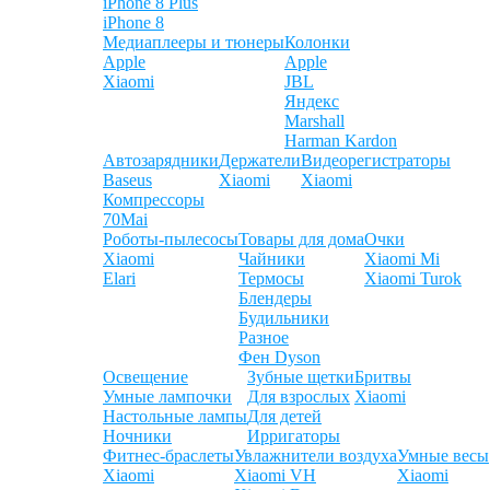
iPhone 8 Plus
iPhone 8
Медиаплееры и тюнеры
Колонки
Apple
Apple
Xiaomi
JBL
Яндекс
Marshall
Harman Kardon
Автозарядники
Держатели
Видеорегистраторы
Baseus
Xiaomi
Xiaomi
Компрессоры
70Mai
Роботы-пылесосы
Товары для дома
Очки
Xiaomi
Чайники
Xiaomi Mi
Elari
Термосы
Xiaomi Turok
Блендеры
Будильники
Разное
Фен Dyson
Освещение
Зубные щетки
Бритвы
Умные лампочки
Для взрослых
Xiaomi
Настольные лампы
Для детей
Ночники
Ирригаторы
Фитнес-браслеты
Увлажнители воздуха
Умные весы
Xiaomi
Xiaomi VH
Xiaomi