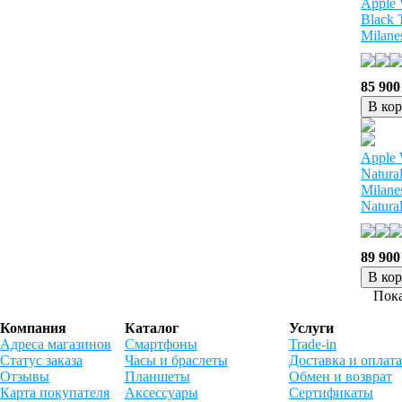
Apple 
Black 
Milane
85 900
В ко
Apple 
Natura
Milane
Natura
89 900
В ко
Пока
Компания
Каталог
Услуги
Адреса магазинов
Смартфоны
Trade-in
Статус заказа
Часы и браслеты
Доставка и оплата
Отзывы
Планшеты
Обмен и возврат
Карта покупателя
Аксессуары
Сертификаты