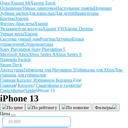
Очки
Xiaomi Mi
Xiaomi Turok
Освещение
Умные лампочки
Настольные лампы
Ночники
Зубные щетки
Для взрослых
Для детей
Ирригаторы
Бритвы
Xiaomi
Фитнес-браслеты
Xiaomi
Увлажнители воздуха
Xiaomi VH
Xiaomi Deerma
Умные весы
Xiaomi
Система умный дом
Розетки
Датчики
Блоки
управления
Стерилизаторы
Sony Playstation
Sony Playstation 5
Microsoft Xbox
Xbox Series X
Xbox Series S
Nintendo Switch
Steam Deck
Аксессуары
Геймпады для Playstation 5
Геймпады для Xbox
Док-
станции для геймпадов
Главная
Каталог
Избранное
Корзина
Ещё
Главная
/
Каталог
/
Смартфоны и гаджеты
/
Смартфоны
/
Apple
/
iPhone 13
iPhone 13
По цене
По рейтингу
По новизне
Фильтры
Цена