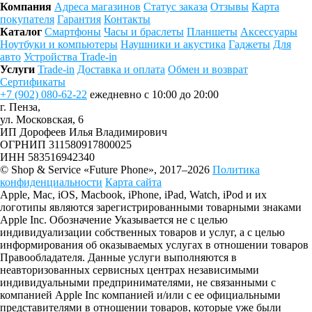
Компания
Адреса магазинов
Статус заказа
Отзывы
Карта
покупателя
Гарантия
Контакты
Каталог
Смартфоны
Часы и браслеты
Планшеты
Аксессуары
Ноутбуки и компьютеры
Наушники и акустика
Гаджеты
Для
авто
Устройства Trade-in
Услуги
Trade-in
Доставка и оплата
Обмен и возврат
Сертификаты
+7 (902) 080-62-22
ежедневно с 10:00 до 20:00
г. Пенза,
ул. Московская, 6
ИП Дорофеев Илья Владимирович
ОГРНИП 311580917800025
ИНН 583516942340
© Shop & Service «Future Phone», 2017–2026
Политика
конфиденциальности
Карта сайта
Apple, Mac, iOS, Macbook, iPhone, iPad, Watch, iPod и их
логотипы являются зарегистрированными товарными знаками
Apple Inc. Обозначение Указывается не с целью
индивидуализации собственных товаров и услуг, а с целью
информирования об оказываемых услугах в отношении товаров
Правообладателя. Данные услуги выполняются в
неавторизованных сервисных центрах независимыми
индивидуальными предпринимателями, не связанными с
компанией Apple Inc компанией и/или с ее официальными
представителями в отношении товаров, которые уже были