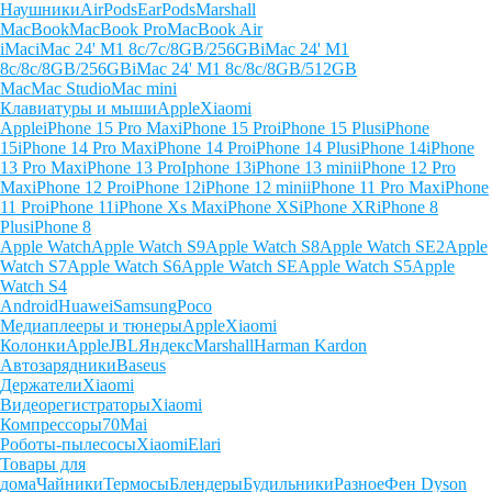
Наушники
AirPods
EarPods
Marshall
MacBook
MacBook Pro
MacBook Air
iMac
iMac 24' M1 8c/7c/8GB/256GB
iMac 24' M1
8c/8c/8GB/256GB
iMac 24' M1 8c/8c/8GB/512GB
Mac
Mac Studio
Mac mini
Клавиатуры и мыши
Apple
Xiaomi
Apple
iPhone 15 Pro Max
iPhone 15 Pro
iPhone 15 Plus
iPhone
15
iPhone 14 Pro Max
iPhone 14 Pro
iPhone 14 Plus
iPhone 14
iPhone
13 Pro Max
iPhone 13 Pro
Iphone 13
iPhone 13 mini
iPhone 12 Pro
Max
iPhone 12 Pro
iPhone 12
iPhone 12 mini
iPhone 11 Pro Max
iPhone
11 Pro
iPhone 11
iPhone Xs Max
iPhone XS
iPhone XR
iPhone 8
Plus
iPhone 8
Apple Watch
Apple Watch S9
Apple Watch S8
Apple Watch SE2
Apple
Watch S7
Apple Watch S6
Apple Watch SE
Apple Watch S5
Apple
Watch S4
Android
Huawei
Samsung
Poco
Медиаплееры и тюнеры
Apple
Xiaomi
Колонки
Apple
JBL
Яндекс
Marshall
Harman Kardon
Автозарядники
Baseus
Держатели
Xiaomi
Видеорегистраторы
Xiaomi
Компрессоры
70Mai
Роботы-пылесосы
Xiaomi
Elari
Товары для
дома
Чайники
Термосы
Блендеры
Будильники
Разное
Фен Dyson