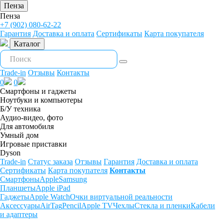
Пенза
Пенза
+7 (902) 080-62-22
Гарантия
Доставка и оплата
Сертификаты
Карта покупателя
Каталог
Trade-in
Отзывы
Контакты
0
0
Смартфоны и гаджеты
Ноутбуки и компьютеры
Б/У техника
Аудио-видео, фото
Для автомобиля
Умный дом
Игровые приставки
Dyson
Trade-in
Статус заказа
Отзывы
Гарантия
Доставка и оплата
Сертификаты
Карта покупателя
Контакты
Смартфоны
Apple
Samsung
Планшеты
Apple iPad
Гаджеты
Apple Watch
Очки виртуальной реальности
Аксессуары
AirTag
Pencil
Apple TV
Чехлы
Стекла и пленки
Кабели
и адаптеры