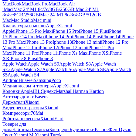
MacBook
MacBook Pro
MacBook Air
iMac
iMac 24' M1 8c/7c/8GB/256GB
iMac 24' M1
8c/8c/8GB/256GB
iMac 24' M1 8c/8c/8GB/512GB
Mac
Mac Studio
Mac mini
Клавиатуры и мыши
Apple
Xiaomi
Apple
iPhone 15 Pro Max
iPhone 15 Pro
iPhone 15 Plus
iPhone
15
iPhone 14 Pro Max
iPhone 14 Pro
iPhone 14 Plus
iPhone 14
iPhone
13 Pro Max
iPhone 13 Pro
Iphone 13
iPhone 13 mini
iPhone 12 Pro
Max
iPhone 12 Pro
iPhone 12
iPhone 12 mini
iPhone 11 Pro
Max
iPhone 11 Pro
iPhone 11
iPhone Xs Max
iPhone XS
iPhone
XR
iPhone 8 Plus
iPhone 8
Apple Watch
Apple Watch S9
Apple Watch S8
Apple Watch
SE2
Apple Watch S7
Apple Watch S6
Apple Watch SE
Apple Watch
S5
Apple Watch S4
Android
Huawei
Samsung
Poco
Медиаплееры и тюнеры
Apple
Xiaomi
Колонки
Apple
JBL
Яндекс
Marshall
Harman Kardon
Автозарядники
Baseus
Держатели
Xiaomi
Видеорегистраторы
Xiaomi
Компрессоры
70Mai
Роботы-пылесосы
Xiaomi
Elari
Товары для
дома
Чайники
Термосы
Блендеры
Будильники
Разное
Фен Dyson
Очки
Xiaomi Mi
Xiaomi Turok