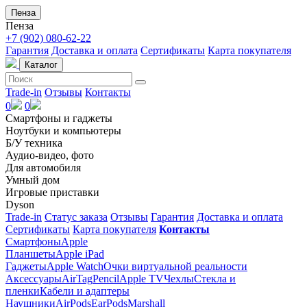
Пенза
Пенза
+7 (902) 080-62-22
Гарантия
Доставка и оплата
Сертификаты
Карта покупателя
Каталог
Trade-in
Отзывы
Контакты
0
0
Смартфоны и гаджеты
Ноутбуки и компьютеры
Б/У техника
Аудио-видео, фото
Для автомобиля
Умный дом
Игровые приставки
Dyson
Trade-in
Статус заказа
Отзывы
Гарантия
Доставка и оплата
Сертификаты
Карта покупателя
Контакты
Смартфоны
Apple
Планшеты
Apple iPad
Гаджеты
Apple Watch
Очки виртуальной реальности
Аксессуары
AirTag
Pencil
Apple TV
Чехлы
Стекла и
пленки
Кабели и адаптеры
Наушники
AirPods
EarPods
Marshall