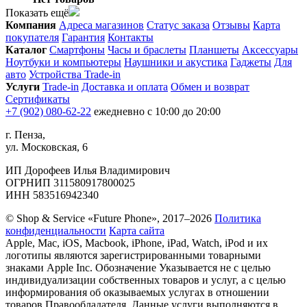
Показать ещё
Компания
Адреса магазинов
Статус заказа
Отзывы
Карта
покупателя
Гарантия
Контакты
Каталог
Смартфоны
Часы и браслеты
Планшеты
Аксессуары
Ноутбуки и компьютеры
Наушники и акустика
Гаджеты
Для
авто
Устройства Trade-in
Услуги
Trade-in
Доставка и оплата
Обмен и возврат
Сертификаты
+7 (902) 080-62-22
ежедневно с 10:00 до 20:00
г. Пенза,
ул. Московская, 6
ИП Дорофеев Илья Владимирович
ОГРНИП 311580917800025
ИНН 583516942340
© Shop & Service «Future Phone», 2017–2026
Политика
конфиденциальности
Карта сайта
Apple, Mac, iOS, Macbook, iPhone, iPad, Watch, iPod и их
логотипы являются зарегистрированными товарными
знаками Apple Inc. Обозначение Указывается не с целью
индивидуализации собственных товаров и услуг, а с целью
информирования об оказываемых услугах в отношении
товаров Правообладателя. Данные услуги выполняются в