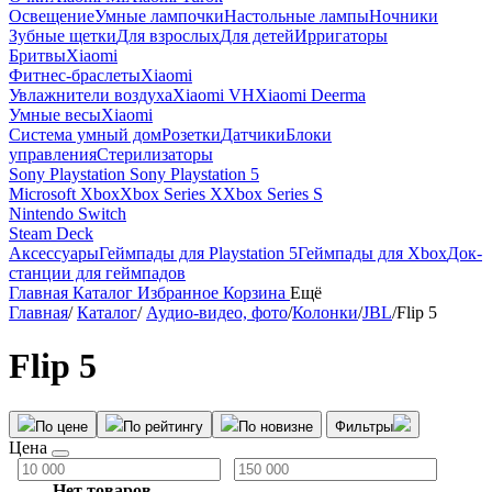
Освещение
Умные лампочки
Настольные лампы
Ночники
Зубные щетки
Для взрослых
Для детей
Ирригаторы
Бритвы
Xiaomi
Фитнес-браслеты
Xiaomi
Увлажнители воздуха
Xiaomi VH
Xiaomi Deerma
Умные весы
Xiaomi
Система умный дом
Розетки
Датчики
Блоки
управления
Стерилизаторы
Sony Playstation
Sony Playstation 5
Microsoft Xbox
Xbox Series X
Xbox Series S
Nintendo Switch
Steam Deck
Аксессуары
Геймпады для Playstation 5
Геймпады для Xbox
Док-
станции для геймпадов
Главная
Каталог
Избранное
Корзина
Ещё
Главная
/
Каталог
/
Аудио-видео, фото
/
Колонки
/
JBL
/
Flip 5
Flip 5
По цене
По рейтингу
По новизне
Фильтры
Цена
Нет товаров