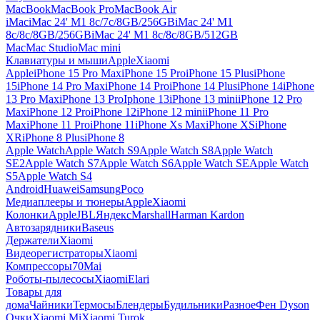
MacBook
MacBook Pro
MacBook Air
iMac
iMac 24' M1 8c/7c/8GB/256GB
iMac 24' M1
8c/8c/8GB/256GB
iMac 24' M1 8c/8c/8GB/512GB
Mac
Mac Studio
Mac mini
Клавиатуры и мыши
Apple
Xiaomi
Apple
iPhone 15 Pro Max
iPhone 15 Pro
iPhone 15 Plus
iPhone
15
iPhone 14 Pro Max
iPhone 14 Pro
iPhone 14 Plus
iPhone 14
iPhone
13 Pro Max
iPhone 13 Pro
Iphone 13
iPhone 13 mini
iPhone 12 Pro
Max
iPhone 12 Pro
iPhone 12
iPhone 12 mini
iPhone 11 Pro
Max
iPhone 11 Pro
iPhone 11
iPhone Xs Max
iPhone XS
iPhone
XR
iPhone 8 Plus
iPhone 8
Apple Watch
Apple Watch S9
Apple Watch S8
Apple Watch
SE2
Apple Watch S7
Apple Watch S6
Apple Watch SE
Apple Watch
S5
Apple Watch S4
Android
Huawei
Samsung
Poco
Медиаплееры и тюнеры
Apple
Xiaomi
Колонки
Apple
JBL
Яндекс
Marshall
Harman Kardon
Автозарядники
Baseus
Держатели
Xiaomi
Видеорегистраторы
Xiaomi
Компрессоры
70Mai
Роботы-пылесосы
Xiaomi
Elari
Товары для
дома
Чайники
Термосы
Блендеры
Будильники
Разное
Фен Dyson
Очки
Xiaomi Mi
Xiaomi Turok