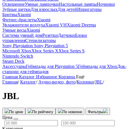
Освещение
Умные лампочки
Настольные лампы
Ночники
Зубные щетки
Для взрослых
Для детей
Ирригаторы
Бритвы
Xiaomi
Фитнес-браслеты
Xiaomi
Увлажнители воздуха
Xiaomi VH
Xiaomi Deerma
Умные весы
Xiaomi
Система умный дом
Розетки
Датчики
Блоки
управления
Стерилизаторы
Sony Playstation
Sony Playstation 5
Microsoft Xbox
Xbox Series X
Xbox Series S
Nintendo Switch
Steam Deck
Аксессуары
Геймпады для Playstation 5
Геймпады для Xbox
Док-
станции для геймпадов
Главная
Каталог
Избранное
Корзина
Ещё
Главная
/
Каталог
/
Аудио-видео, фото
/
Колонки
/
JBL
/
JBL
По цене
По рейтингу
По новизне
Фильтры
Цена
Категория