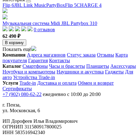
Flip 6
JBL Link Music
PartyBox
Flip 5
CHARGE 4
Музыкальная система Midi JBL Partybox 310
0 отзывов
62 490 ₽
В корзину
Показать ещё
Компания
Адреса магазинов
Статус заказа
Отзывы
Карта
покупателя
Гарантия
Контакты
Каталог
Смартфоны
Часы и браслеты
Планшеты
Аксессуары
Ноутбуки и компьютеры
Наушники и акустика
Гаджеты
Для
авто
Устройства Trade-in
Услуги
Trade-in
Доставка и оплата
Обмен и возврат
Сертификаты
+7 (902) 080-62-22
ежедневно с 10:00 до 20:00
г. Пенза,
ул. Московская, 6
ИП Дорофеев Илья Владимирович
ОГРНИП 311580917800025
ИНН 583516942340