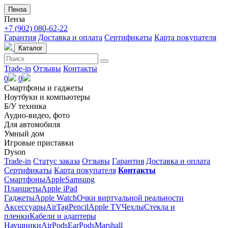
Пенза
Пенза
+7 (902) 080-62-22
Гарантия
Доставка и оплата
Сертификаты
Карта покупателя
Каталог
Trade-in
Отзывы
Контакты
0
0
Смартфоны и гаджеты
Ноутбуки и компьютеры
Б/У техника
Аудио-видео, фото
Для автомобиля
Умный дом
Игровые приставки
Dyson
Trade-in
Статус заказа
Отзывы
Гарантия
Доставка и оплата
Сертификаты
Карта покупателя
Контакты
Смартфоны
Apple
Samsung
Планшеты
Apple iPad
Гаджеты
Apple Watch
Очки виртуальной реальности
Аксессуары
AirTag
Pencil
Apple TV
Чехлы
Стекла и
пленки
Кабели и адаптеры
Наушники
AirPods
EarPods
Marshall