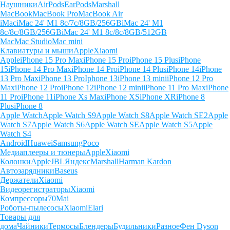
Наушники
AirPods
EarPods
Marshall
MacBook
MacBook Pro
MacBook Air
iMac
iMac 24' M1 8c/7c/8GB/256GB
iMac 24' M1
8c/8c/8GB/256GB
iMac 24' M1 8c/8c/8GB/512GB
Mac
Mac Studio
Mac mini
Клавиатуры и мыши
Apple
Xiaomi
Apple
iPhone 15 Pro Max
iPhone 15 Pro
iPhone 15 Plus
iPhone
15
iPhone 14 Pro Max
iPhone 14 Pro
iPhone 14 Plus
iPhone 14
iPhone
13 Pro Max
iPhone 13 Pro
Iphone 13
iPhone 13 mini
iPhone 12 Pro
Max
iPhone 12 Pro
iPhone 12
iPhone 12 mini
iPhone 11 Pro Max
iPhone
11 Pro
iPhone 11
iPhone Xs Max
iPhone XS
iPhone XR
iPhone 8
Plus
iPhone 8
Apple Watch
Apple Watch S9
Apple Watch S8
Apple Watch SE2
Apple
Watch S7
Apple Watch S6
Apple Watch SE
Apple Watch S5
Apple
Watch S4
Android
Huawei
Samsung
Poco
Медиаплееры и тюнеры
Apple
Xiaomi
Колонки
Apple
JBL
Яндекс
Marshall
Harman Kardon
Автозарядники
Baseus
Держатели
Xiaomi
Видеорегистраторы
Xiaomi
Компрессоры
70Mai
Роботы-пылесосы
Xiaomi
Elari
Товары для
дома
Чайники
Термосы
Блендеры
Будильники
Разное
Фен Dyson