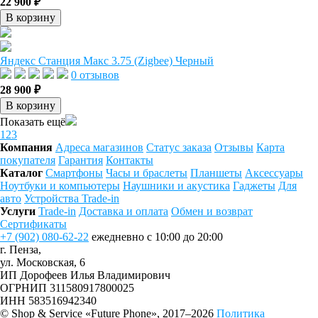
22 900 ₽
В корзину
Яндекс Станция Макс 3.75 (Zigbee) Черный
0 отзывов
28 900 ₽
В корзину
Показать ещё
1
2
3
Компания
Адреса магазинов
Статус заказа
Отзывы
Карта
покупателя
Гарантия
Контакты
Каталог
Смартфоны
Часы и браслеты
Планшеты
Аксессуары
Ноутбуки и компьютеры
Наушники и акустика
Гаджеты
Для
авто
Устройства Trade-in
Услуги
Trade-in
Доставка и оплата
Обмен и возврат
Сертификаты
+7 (902) 080-62-22
ежедневно с 10:00 до 20:00
г. Пенза,
ул. Московская, 6
ИП Дорофеев Илья Владимирович
ОГРНИП 311580917800025
ИНН 583516942340
© Shop & Service «Future Phone», 2017–2026
Политика