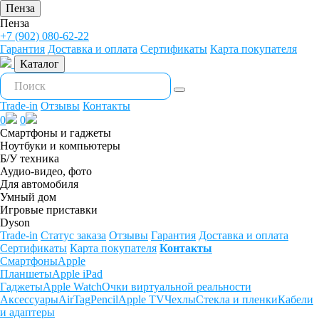
Пенза
Пенза
+7 (902) 080-62-22
Гарантия
Доставка и оплата
Сертификаты
Карта покупателя
Каталог
Trade-in
Отзывы
Контакты
0
0
Смартфоны и гаджеты
Ноутбуки и компьютеры
Б/У техника
Аудио-видео, фото
Для автомобиля
Умный дом
Игровые приставки
Dyson
Trade-in
Статус заказа
Отзывы
Гарантия
Доставка и оплата
Сертификаты
Карта покупателя
Контакты
Смартфоны
Apple
Планшеты
Apple iPad
Гаджеты
Apple Watch
Очки виртуальной реальности
Аксессуары
AirTag
Pencil
Apple TV
Чехлы
Стекла и пленки
Кабели
и адаптеры