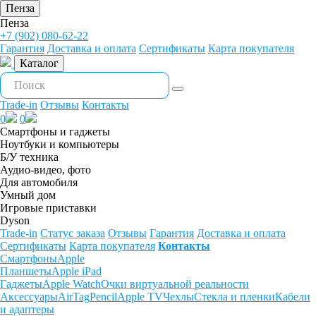
Пенза
Пенза
+7 (902) 080-62-22
Гарантия
Доставка и оплата
Сертификаты
Карта покупателя
Каталог
Trade-in
Отзывы
Контакты
0
0
Смартфоны и гаджеты
Ноутбуки и компьютеры
Б/У техника
Аудио-видео, фото
Для автомобиля
Умный дом
Игровые приставки
Dyson
Trade-in
Статус заказа
Отзывы
Гарантия
Доставка и оплата
Сертификаты
Карта покупателя
Контакты
Смартфоны
Apple
Планшеты
Apple iPad
Гаджеты
Apple Watch
Очки виртуальной реальности
Аксессуары
AirTag
Pencil
Apple TV
Чехлы
Стекла и пленки
Кабели
и адаптеры