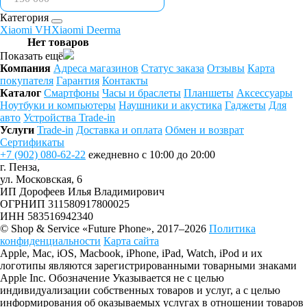
Категория
Xiaomi VH
Xiaomi Deerma
Нет товаров
Показать ещё
Компания
Адреса магазинов
Статус заказа
Отзывы
Карта
покупателя
Гарантия
Контакты
Каталог
Смартфоны
Часы и браслеты
Планшеты
Аксессуары
Ноутбуки и компьютеры
Наушники и акустика
Гаджеты
Для
авто
Устройства Trade-in
Услуги
Trade-in
Доставка и оплата
Обмен и возврат
Сертификаты
+7 (902) 080-62-22
ежедневно с 10:00 до 20:00
г. Пенза,
ул. Московская, 6
ИП Дорофеев Илья Владимирович
ОГРНИП 311580917800025
ИНН 583516942340
© Shop & Service «Future Phone», 2017–2026
Политика
конфиденциальности
Карта сайта
Apple, Mac, iOS, Macbook, iPhone, iPad, Watch, iPod и их
логотипы являются зарегистрированными товарными знаками
Apple Inc. Обозначение Указывается не с целью
индивидуализации собственных товаров и услуг, а с целью
информирования об оказываемых услугах в отношении товаров