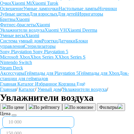
Очки
Xiaomi Mi
Xiaomi Turok
Освещение
Умные лампочки
Настольные лампы
Ночники
Зубные щетки
Для взрослых
Для детей
Ирригаторы
Бритвы
Xiaomi
Фитнес-браслеты
Xiaomi
Увлажнители воздуха
Xiaomi VH
Xiaomi Deerma
Умные весы
Xiaomi
Система умный дом
Розетки
Датчики
Блоки
управления
Стерилизаторы
Sony Playstation
Sony Playstation 5
Microsoft Xbox
Xbox Series X
Xbox Series S
Nintendo Switch
Steam Deck
Аксессуары
Геймпады для Playstation 5
Геймпады для Xbox
Док-
станции для геймпадов
Главная
Каталог
Избранное
Корзина
Ещё
Главная
/
Каталог
/
Умный дом
/
Увлажнители воздуха
/
Увлажнители воздуха
По цене
По рейтингу
По новизне
Фильтры
Цена