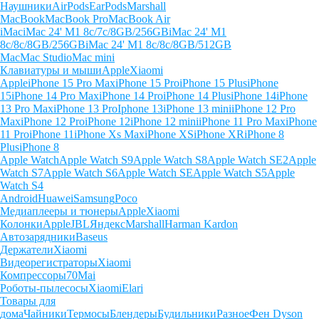
Наушники
AirPods
EarPods
Marshall
MacBook
MacBook Pro
MacBook Air
iMac
iMac 24' M1 8c/7c/8GB/256GB
iMac 24' M1
8c/8c/8GB/256GB
iMac 24' M1 8c/8c/8GB/512GB
Mac
Mac Studio
Mac mini
Клавиатуры и мыши
Apple
Xiaomi
Apple
iPhone 15 Pro Max
iPhone 15 Pro
iPhone 15 Plus
iPhone
15
iPhone 14 Pro Max
iPhone 14 Pro
iPhone 14 Plus
iPhone 14
iPhone
13 Pro Max
iPhone 13 Pro
Iphone 13
iPhone 13 mini
iPhone 12 Pro
Max
iPhone 12 Pro
iPhone 12
iPhone 12 mini
iPhone 11 Pro Max
iPhone
11 Pro
iPhone 11
iPhone Xs Max
iPhone XS
iPhone XR
iPhone 8
Plus
iPhone 8
Apple Watch
Apple Watch S9
Apple Watch S8
Apple Watch SE2
Apple
Watch S7
Apple Watch S6
Apple Watch SE
Apple Watch S5
Apple
Watch S4
Android
Huawei
Samsung
Poco
Медиаплееры и тюнеры
Apple
Xiaomi
Колонки
Apple
JBL
Яндекс
Marshall
Harman Kardon
Автозарядники
Baseus
Держатели
Xiaomi
Видеорегистраторы
Xiaomi
Компрессоры
70Mai
Роботы-пылесосы
Xiaomi
Elari
Товары для
дома
Чайники
Термосы
Блендеры
Будильники
Разное
Фен Dyson