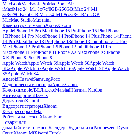
MacBook
MacBook Pro
MacBook Air
iMac
iMac 24' M1 8c/7c/8GB/256GB
iMac 24' M1
8c/8c/8GB/256GB
iMac 24' M1 8c/8c/8GB/512GB
Mac
Mac Studio
Mac mini
Клавиатуры и мыши
Apple
Xiaomi
Apple
iPhone 15 Pro Max
iPhone 15 Pro
iPhone 15 Plus
iPhone
15
iPhone 14 Pro Max
iPhone 14 Pro
iPhone 14 Plus
iPhone 14
iPhone
13 Pro Max
iPhone 13 Pro
Iphone 13
iPhone 13 mini
iPhone 12 Pro
Max
iPhone 12 Pro
iPhone 12
iPhone 12 mini
iPhone 11 Pro
Max
iPhone 11 Pro
iPhone 11
iPhone Xs Max
iPhone XS
iPhone
XR
iPhone 8 Plus
iPhone 8
Apple Watch
Apple Watch S9
Apple Watch S8
Apple Watch
SE2
Apple Watch S7
Apple Watch S6
Apple Watch SE
Apple Watch
S5
Apple Watch S4
Android
Huawei
Samsung
Poco
Медиаплееры и тюнеры
Apple
Xiaomi
Колонки
Apple
JBL
Яндекс
Marshall
Harman Kardon
Автозарядники
Baseus
Держатели
Xiaomi
Видеорегистраторы
Xiaomi
Компрессоры
70Mai
Роботы-пылесосы
Xiaomi
Elari
Товары для
дома
Чайники
Термосы
Блендеры
Будильники
Разное
Фен Dyson
Очки
Xiaomi Mi
Xiaomi Turok