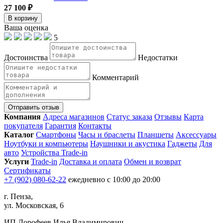
27 100 ₽
В корзину
Ваша оценка
5
Достоинства
Недостатки
Комментарий
Отправить отзыв
Компания
Адреса магазинов
Статус заказа
Отзывы
Карта
покупателя
Гарантия
Контакты
Каталог
Смартфоны
Часы и браслеты
Планшеты
Аксессуары
Ноутбуки и компьютеры
Наушники и акустика
Гаджеты
Для
авто
Устройства Trade-in
Услуги
Trade-in
Доставка и оплата
Обмен и возврат
Сертификаты
+7 (902) 080-62-22
ежедневно с 10:00 до 20:00
г. Пенза,
ул. Московская, 6
ИП Дорофеев Илья Владимирович