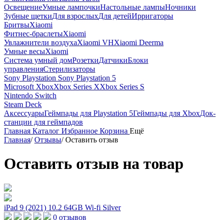
Освещение
Умные лампочки
Настольные лампы
Ночники
Зубные щетки
Для взрослых
Для детей
Ирригаторы
Бритвы
Xiaomi
Фитнес-браслеты
Xiaomi
Увлажнители воздуха
Xiaomi VH
Xiaomi Deerma
Умные весы
Xiaomi
Система умный дом
Розетки
Датчики
Блоки
управления
Стерилизаторы
Sony Playstation
Sony Playstation 5
Microsoft Xbox
Xbox Series X
Xbox Series S
Nintendo Switch
Steam Deck
Аксессуары
Геймпады для Playstation 5
Геймпады для Xbox
Док-
станции для геймпадов
Главная
Каталог
Избранное
Корзина
Ещё
Главная
/
Отзывы
/
Оставить отзыв
Оставить отзыв на товар
iPad 9 (2021) 10.2 64GB Wi-fi Silver
0 отзывов