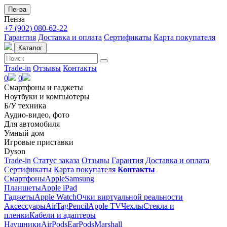
Пенза
Пенза
+7 (902) 080-62-22
Гарантия
Доставка и оплата
Сертификаты
Карта покупателя
Каталог
Trade-in
Отзывы
Контакты
0
0
Смартфоны и гаджеты
Ноутбуки и компьютеры
Б/У техника
Аудио-видео, фото
Для автомобиля
Умный дом
Игровые приставки
Dyson
Trade-in
Статус заказа
Отзывы
Гарантия
Доставка и оплата
Сертификаты
Карта покупателя
Контакты
Смартфоны
Apple
Samsung
Планшеты
Apple iPad
Гаджеты
Apple Watch
Очки виртуальной реальности
Аксессуары
AirTag
Pencil
Apple TV
Чехлы
Стекла и
пленки
Кабели и адаптеры
Наушники
AirPods
EarPods
Marshall