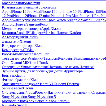
Mac
Mac Studio
Mac mini
Клавиатуры и мыши
Apple
Xiaomi
Apple
iPhone 15 Pro Max
iPhone 15 Pro
iPhone 15 Plus
iPhone 15
iPho
12 Pro
iPhone 12
iPhone 12 mini
iPhone 11 Pro Max
iPhone 11 Pro
iPh
Apple Watch
Apple Watch S9
Apple Watch S8
Apple Watch SE2
Appl
Android
Huawei
Samsung
Poco
Медиаплееры и тюнеры
Apple
Xiaomi
Колонки
Apple
JBL
Яндекс
Marshall
Harman Kardon
Автозарядники
Baseus
Держатели
Xiaomi
Видеорегистраторы
Xiaomi
Компрессоры
70Mai
Роботы-пылесосы
Xiaomi
Elari
Товары для дома
Чайники
Термосы
Блендеры
Будильники
Разное
Очки
Xiaomi Mi
Xiaomi Turok
Освещение
Умные лампочки
Настольные лампы
Ночники
Зубные щетки
Для взрослых
Для детей
Ирригаторы
Бритвы
Xiaomi
Фитнес-браслеты
Xiaomi
Увлажнители воздуха
Xiaomi VH
Xiaomi Deerma
Умные весы
Xiaomi
Система умный дом
Розетки
Датчики
Блоки управления
Стерили
Sony Playstation
Sony Playstation 5
Microsoft Xbox
Xbox Series X
Xbox Series S
Nintendo Switch