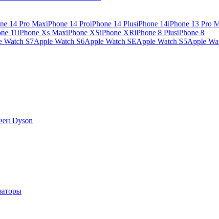
ne 14 Pro Max
iPhone 14 Pro
iPhone 14 Plus
iPhone 14
iPhone 13 Pro 
one 11
iPhone Xs Max
iPhone XS
iPhone XR
iPhone 8 Plus
iPhone 8
e Watch S7
Apple Watch S6
Apple Watch SE
Apple Watch S5
Apple Wa
Фен Dyson
заторы