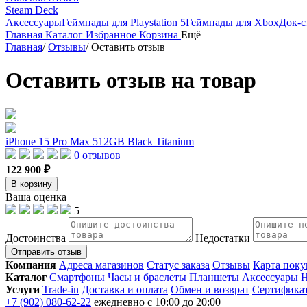
Steam Deck
Аксессуары
Геймпады для Playstation 5
Геймпады для Xbox
Док-с
Главная
Каталог
Избранное
Корзина
Ещё
Главная
/
Отзывы
/
Оставить отзыв
Оставить отзыв на товар
iPhone 15 Pro Max 512GB Black Titanium
0 отзывов
122 900 ₽
В корзину
Ваша оценка
5
Достоинства
Недостатки
Отправить отзыв
Компания
Адреса магазинов
Статус заказа
Отзывы
Карта поку
Каталог
Смартфоны
Часы и браслеты
Планшеты
Аксессуары
Н
Услуги
Trade-in
Доставка и оплата
Обмен и возврат
Сертифика
+7 (902) 080-62-22
ежедневно с 10:00 до 20:00