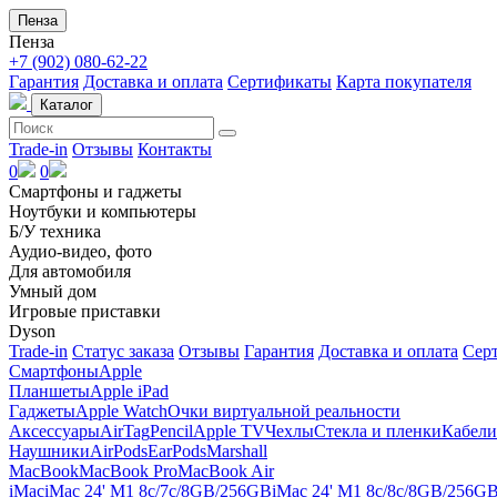
Пенза
Пенза
+7 (902) 080-62-22
Гарантия
Доставка и оплата
Сертификаты
Карта покупателя
Каталог
Trade-in
Отзывы
Контакты
0
0
Смартфоны и гаджеты
Ноутбуки и компьютеры
Б/У техника
Аудио-видео, фото
Для автомобиля
Умный дом
Игровые приставки
Dyson
Trade-in
Статус заказа
Отзывы
Гарантия
Доставка и оплата
Сер
Смартфоны
Apple
Планшеты
Apple iPad
Гаджеты
Apple Watch
Очки виртуальной реальности
Аксессуары
AirTag
Pencil
Apple TV
Чехлы
Стекла и пленки
Кабели
Наушники
AirPods
EarPods
Marshall
MacBook
MacBook Pro
MacBook Air
iMac
iMac 24' M1 8c/7c/8GB/256GB
iMac 24' M1 8c/8c/8GB/256G