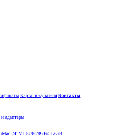
тификаты
Карта покупателя
Контакты
 и адаптеры
B
iMac 24' M1 8c/8c/8GB/512GB