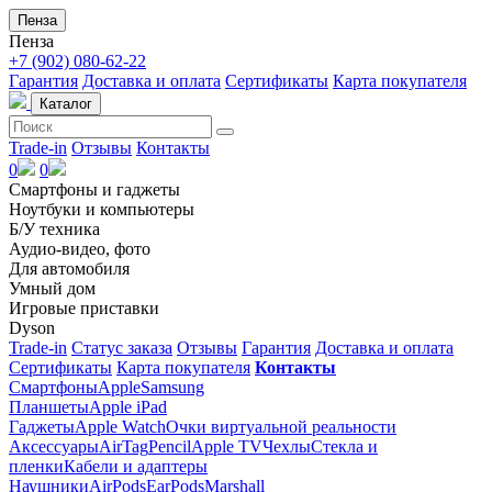
Пенза
Пенза
+7 (902) 080-62-22
Гарантия
Доставка и оплата
Сертификаты
Карта покупателя
Каталог
Trade-in
Отзывы
Контакты
0
0
Смартфоны и гаджеты
Ноутбуки и компьютеры
Б/У техника
Аудио-видео, фото
Для автомобиля
Умный дом
Игровые приставки
Dyson
Trade-in
Статус заказа
Отзывы
Гарантия
Доставка и оплата
Сертификаты
Карта покупателя
Контакты
Смартфоны
Apple
Samsung
Планшеты
Apple iPad
Гаджеты
Apple Watch
Очки виртуальной реальности
Аксессуары
AirTag
Pencil
Apple TV
Чехлы
Стекла и
пленки
Кабели и адаптеры
Наушники
AirPods
EarPods
Marshall