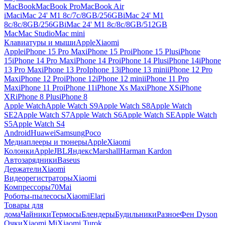
MacBook
MacBook Pro
MacBook Air
iMac
iMac 24' M1 8c/7c/8GB/256GB
iMac 24' M1
8c/8c/8GB/256GB
iMac 24' M1 8c/8c/8GB/512GB
Mac
Mac Studio
Mac mini
Клавиатуры и мыши
Apple
Xiaomi
Apple
iPhone 15 Pro Max
iPhone 15 Pro
iPhone 15 Plus
iPhone
15
iPhone 14 Pro Max
iPhone 14 Pro
iPhone 14 Plus
iPhone 14
iPhone
13 Pro Max
iPhone 13 Pro
Iphone 13
iPhone 13 mini
iPhone 12 Pro
Max
iPhone 12 Pro
iPhone 12
iPhone 12 mini
iPhone 11 Pro
Max
iPhone 11 Pro
iPhone 11
iPhone Xs Max
iPhone XS
iPhone
XR
iPhone 8 Plus
iPhone 8
Apple Watch
Apple Watch S9
Apple Watch S8
Apple Watch
SE2
Apple Watch S7
Apple Watch S6
Apple Watch SE
Apple Watch
S5
Apple Watch S4
Android
Huawei
Samsung
Poco
Медиаплееры и тюнеры
Apple
Xiaomi
Колонки
Apple
JBL
Яндекс
Marshall
Harman Kardon
Автозарядники
Baseus
Держатели
Xiaomi
Видеорегистраторы
Xiaomi
Компрессоры
70Mai
Роботы-пылесосы
Xiaomi
Elari
Товары для
дома
Чайники
Термосы
Блендеры
Будильники
Разное
Фен Dyson
Очки
Xiaomi Mi
Xiaomi Turok