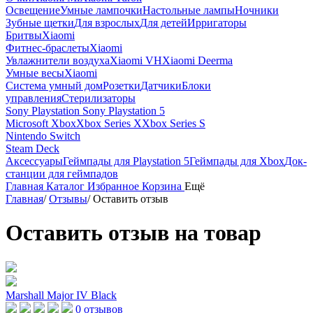
Освещение
Умные лампочки
Настольные лампы
Ночники
Зубные щетки
Для взрослых
Для детей
Ирригаторы
Бритвы
Xiaomi
Фитнес-браслеты
Xiaomi
Увлажнители воздуха
Xiaomi VH
Xiaomi Deerma
Умные весы
Xiaomi
Система умный дом
Розетки
Датчики
Блоки
управления
Стерилизаторы
Sony Playstation
Sony Playstation 5
Microsoft Xbox
Xbox Series X
Xbox Series S
Nintendo Switch
Steam Deck
Аксессуары
Геймпады для Playstation 5
Геймпады для Xbox
Док-
станции для геймпадов
Главная
Каталог
Избранное
Корзина
Ещё
Главная
/
Отзывы
/
Оставить отзыв
Оставить отзыв на товар
Marshall Major IV Black
0 отзывов