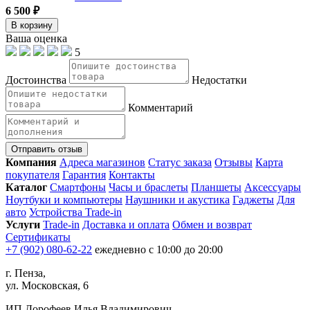
6 500 ₽
В корзину
Ваша оценка
5
Достоинства
Недостатки
Комментарий
Отправить отзыв
Компания
Адреса магазинов
Статус заказа
Отзывы
Карта
покупателя
Гарантия
Контакты
Каталог
Смартфоны
Часы и браслеты
Планшеты
Аксессуары
Ноутбуки и компьютеры
Наушники и акустика
Гаджеты
Для
авто
Устройства Trade-in
Услуги
Trade-in
Доставка и оплата
Обмен и возврат
Сертификаты
+7 (902) 080-62-22
ежедневно с 10:00 до 20:00
г. Пенза,
ул. Московская, 6
ИП Дорофеев Илья Владимирович