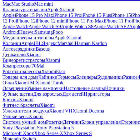
Mac
Mac Studio
Mac mini
Клавиатуры и мыши
Apple
Xiaomi
Apple
iPhone 15 Pro Max
iPhone 15 Pro
iPhone 15 Plus
iPhone 15
iPho
12 Pro
iPhone 12
iPhone 12 mini
iPhone 11 Pro Max
iPhone 11 Pro
iPh
Apple Watch
Apple Watch S9
Apple Watch S8
Apple Watch SE2
Appl
Android
Huawei
Samsung
Poco
Медиаплееры и тюнеры
Apple
Xiaomi
Колонки
Apple
JBL
Яндекс
Marshall
Harman Kardon
Автозарядники
Baseus
Держатели
Xiaomi
Видеорегистраторы
Xiaomi
Компрессоры
70Mai
Роботы-пылесосы
Xiaomi
Elari
Товары для дома
Чайники
Термосы
Блендеры
Будильники
Разное
Очки
Xiaomi Mi
Xiaomi Turok
Освещение
Умные лампочки
Настольные лампы
Ночники
Зубные щетки
Для взрослых
Для детей
Ирригаторы
Бритвы
Xiaomi
Фитнес-браслеты
Xiaomi
Увлажнители воздуха
Xiaomi VH
Xiaomi Deerma
Умные весы
Xiaomi
Система умный дом
Розетки
Датчики
Блоки управления
Стерили
Sony Playstation
Sony Playstation 5
Microsoft Xbox
Xbox Series X
Xbox Series S
Nintendo Switch