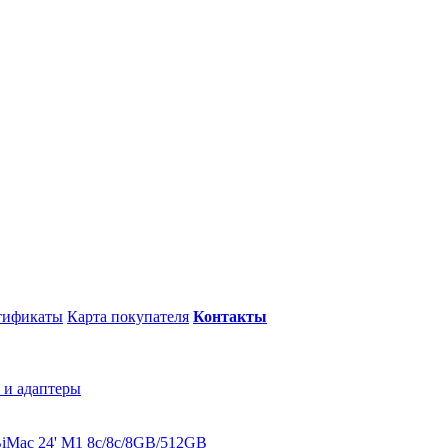
тификаты
Карта покупателя
Контакты
 и адаптеры
B
iMac 24' M1 8c/8c/8GB/512GB