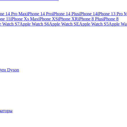
ne 14 Pro Max
iPhone 14 Pro
iPhone 14 Plus
iPhone 14
iPhone 13 Pro 
one 11
iPhone Xs Max
iPhone XS
iPhone XR
iPhone 8 Plus
iPhone 8
e Watch S7
Apple Watch S6
Apple Watch SE
Apple Watch S5
Apple Wa
Фен Dyson
заторы