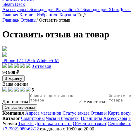
Steam Deck
Аксессуары
Геймпады для Playstation 5
Геймпады для Xbox
Док-с
Главная
Каталог
Избранное
Корзина
Ещё
Главная
/
Отзывы
/
Оставить отзыв
Оставить отзыв на товар
iPhone 17 512Gb White eSIM
0 отзывов
93 900 ₽
В корзину
Ваша оценка
5
Достоинства
Недостатки
Отправить отзыв
Компания
Адреса магазинов
Статус заказа
Отзывы
Карта поку
Каталог
Смартфоны
Часы и браслеты
Планшеты
Аксессуары
Н
Услуги
Trade-in
Доставка и оплата
Обмен и возврат
Сертифика
+7 (902) 080-62-22
ежедневно с 10:00 до 20:00