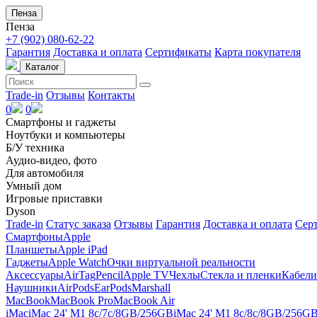
Пенза
Пенза
+7 (902) 080-62-22
Гарантия
Доставка и оплата
Сертификаты
Карта покупателя
Каталог
Trade-in
Отзывы
Контакты
0
0
Смартфоны и гаджеты
Ноутбуки и компьютеры
Б/У техника
Аудио-видео, фото
Для автомобиля
Умный дом
Игровые приставки
Dyson
Trade-in
Статус заказа
Отзывы
Гарантия
Доставка и оплата
Сер
Смартфоны
Apple
Планшеты
Apple iPad
Гаджеты
Apple Watch
Очки виртуальной реальности
Аксессуары
AirTag
Pencil
Apple TV
Чехлы
Стекла и пленки
Кабели
Наушники
AirPods
EarPods
Marshall
MacBook
MacBook Pro
MacBook Air
iMac
iMac 24' M1 8c/7c/8GB/256GB
iMac 24' M1 8c/8c/8GB/256G