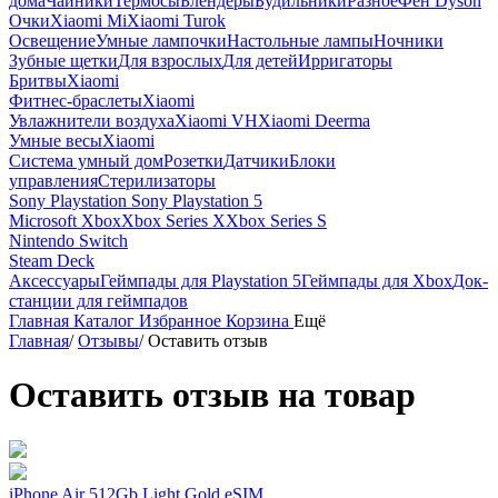
дома
Чайники
Термосы
Блендеры
Будильники
Разное
Фен Dyson
Очки
Xiaomi Mi
Xiaomi Turok
Освещение
Умные лампочки
Настольные лампы
Ночники
Зубные щетки
Для взрослых
Для детей
Ирригаторы
Бритвы
Xiaomi
Фитнес-браслеты
Xiaomi
Увлажнители воздуха
Xiaomi VH
Xiaomi Deerma
Умные весы
Xiaomi
Система умный дом
Розетки
Датчики
Блоки
управления
Стерилизаторы
Sony Playstation
Sony Playstation 5
Microsoft Xbox
Xbox Series X
Xbox Series S
Nintendo Switch
Steam Deck
Аксессуары
Геймпады для Playstation 5
Геймпады для Xbox
Док-
станции для геймпадов
Главная
Каталог
Избранное
Корзина
Ещё
Главная
/
Отзывы
/
Оставить отзыв
Оставить отзыв на товар
iPhone Air 512Gb Light Gold eSIM