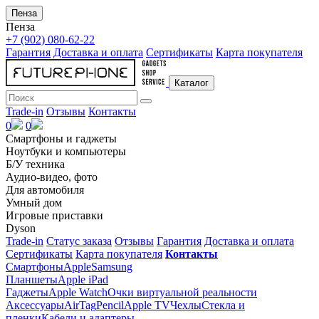
Пенза
Пенза
+7 (902) 080-62-22
Гарантия
Доставка и оплата
Сертификаты
Карта покупателя
Каталог
Trade-in
Отзывы
Контакты
0
0
Смартфоны и гаджеты
Ноутбуки и компьютеры
Б/У техника
Аудио-видео, фото
Для автомобиля
Умный дом
Игровые приставки
Dyson
Trade-in
Статус заказа
Отзывы
Гарантия
Доставка и оплата
Сертификаты
Карта покупателя
Контакты
Смартфоны
Apple
Samsung
Планшеты
Apple iPad
Гаджеты
Apple Watch
Очки виртуальной реальности
Аксессуары
AirTag
Pencil
Apple TV
Чехлы
Стекла и
пленки
Кабели и адаптеры