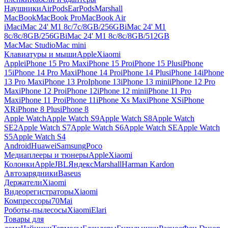
Наушники
AirPods
EarPods
Marshall
MacBook
MacBook Pro
MacBook Air
iMac
iMac 24' M1 8c/7c/8GB/256GB
iMac 24' M1
8c/8c/8GB/256GB
iMac 24' M1 8c/8c/8GB/512GB
Mac
Mac Studio
Mac mini
Клавиатуры и мыши
Apple
Xiaomi
Apple
iPhone 15 Pro Max
iPhone 15 Pro
iPhone 15 Plus
iPhone
15
iPhone 14 Pro Max
iPhone 14 Pro
iPhone 14 Plus
iPhone 14
iPhone
13 Pro Max
iPhone 13 Pro
Iphone 13
iPhone 13 mini
iPhone 12 Pro
Max
iPhone 12 Pro
iPhone 12
iPhone 12 mini
iPhone 11 Pro
Max
iPhone 11 Pro
iPhone 11
iPhone Xs Max
iPhone XS
iPhone
XR
iPhone 8 Plus
iPhone 8
Apple Watch
Apple Watch S9
Apple Watch S8
Apple Watch
SE2
Apple Watch S7
Apple Watch S6
Apple Watch SE
Apple Watch
S5
Apple Watch S4
Android
Huawei
Samsung
Poco
Медиаплееры и тюнеры
Apple
Xiaomi
Колонки
Apple
JBL
Яндекс
Marshall
Harman Kardon
Автозарядники
Baseus
Держатели
Xiaomi
Видеорегистраторы
Xiaomi
Компрессоры
70Mai
Роботы-пылесосы
Xiaomi
Elari
Товары для