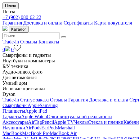
Пенза
Пенза
+7 (902) 080-62-22
Гарантия
Доставка и оплата
Сертификаты
Карта покупателя
Каталог
Trade-in
Отзывы
Контакты
0
0
Смартфоны и гаджеты
Ноутбуки и компьютеры
Б/У техника
Аудио-видео, фото
Для автомобиля
Умный дом
Игровые приставки
Dyson
Trade-in
Статус заказа
Отзывы
Гарантия
Доставка и оплата
Сер
Смартфоны
Apple
Samsung
Планшеты
Apple iPad
Гаджеты
Apple Watch
Очки виртуальной реальности
Аксессуары
AirTag
Pencil
Apple TV
Чехлы
Стекла и пленки
Кабели
Наушники
AirPods
EarPods
Marshall
MacBook
MacBook Pro
MacBook Air
iMac
iMac 24' M1 8c/7c/8GB/256GB
iMac 24' M1 8c/8c/8GB/256G