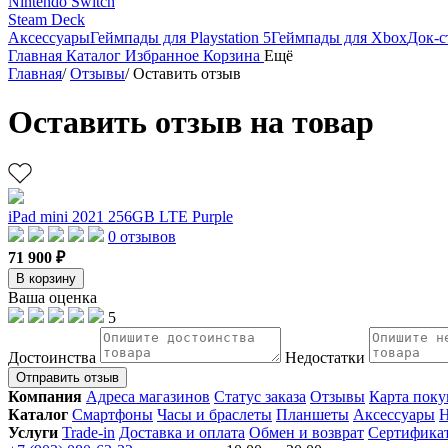
Nintendo Switch
Steam Deck
Аксессуары
Геймпады для Playstation 5
Геймпады для Xbox
Док-с
Главная
Каталог
Избранное
Корзина
Ещё
Главная
/
Отзывы
/
Оставить отзыв
Оставить отзыв на товар
iPad mini 2021 256GB LTE Purple
0 отзывов
71 900 ₽
В корзину
Ваша оценка
5
Достоинства
Недостатки
Отправить отзыв
Компания
Адреса магазинов
Статус заказа
Отзывы
Карта поку
Каталог
Смартфоны
Часы и браслеты
Планшеты
Аксессуары
Н
Услуги
Trade-in
Доставка и оплата
Обмен и возврат
Сертифика