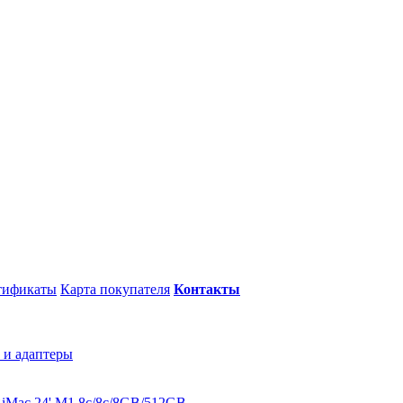
тификаты
Карта покупателя
Контакты
 и адаптеры
B
iMac 24' M1 8c/8c/8GB/512GB