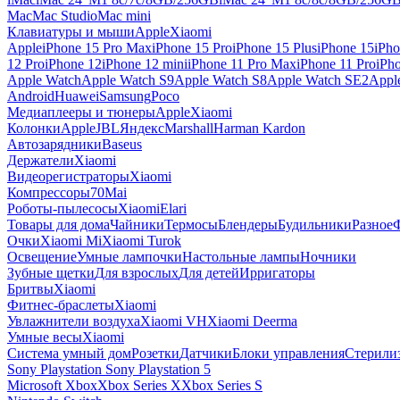
Mac
Mac Studio
Mac mini
Клавиатуры и мыши
Apple
Xiaomi
Apple
iPhone 15 Pro Max
iPhone 15 Pro
iPhone 15 Plus
iPhone 15
iPho
12 Pro
iPhone 12
iPhone 12 mini
iPhone 11 Pro Max
iPhone 11 Pro
iPh
Apple Watch
Apple Watch S9
Apple Watch S8
Apple Watch SE2
Appl
Android
Huawei
Samsung
Poco
Медиаплееры и тюнеры
Apple
Xiaomi
Колонки
Apple
JBL
Яндекс
Marshall
Harman Kardon
Автозарядники
Baseus
Держатели
Xiaomi
Видеорегистраторы
Xiaomi
Компрессоры
70Mai
Роботы-пылесосы
Xiaomi
Elari
Товары для дома
Чайники
Термосы
Блендеры
Будильники
Разное
Очки
Xiaomi Mi
Xiaomi Turok
Освещение
Умные лампочки
Настольные лампы
Ночники
Зубные щетки
Для взрослых
Для детей
Ирригаторы
Бритвы
Xiaomi
Фитнес-браслеты
Xiaomi
Увлажнители воздуха
Xiaomi VH
Xiaomi Deerma
Умные весы
Xiaomi
Система умный дом
Розетки
Датчики
Блоки управления
Стерили
Sony Playstation
Sony Playstation 5
Microsoft Xbox
Xbox Series X
Xbox Series S