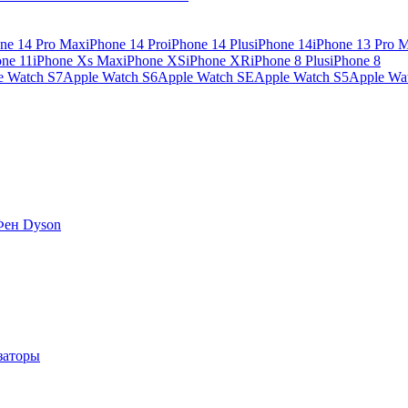
ne 14 Pro Max
iPhone 14 Pro
iPhone 14 Plus
iPhone 14
iPhone 13 Pro 
one 11
iPhone Xs Max
iPhone XS
iPhone XR
iPhone 8 Plus
iPhone 8
e Watch S7
Apple Watch S6
Apple Watch SE
Apple Watch S5
Apple Wa
Фен Dyson
заторы