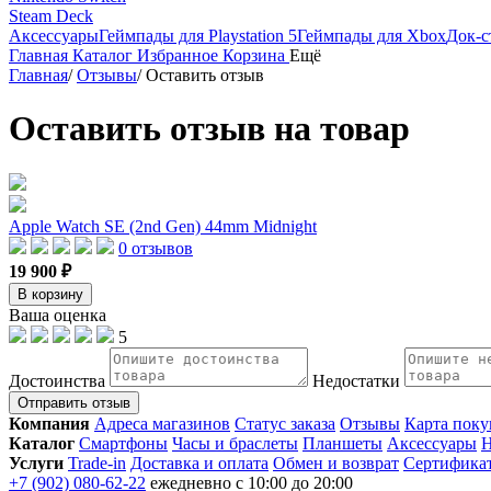
Steam Deck
Аксессуары
Геймпады для Playstation 5
Геймпады для Xbox
Док-с
Главная
Каталог
Избранное
Корзина
Ещё
Главная
/
Отзывы
/
Оставить отзыв
Оставить отзыв на товар
Apple Watch SE (2nd Gen) 44mm Midnight
0 отзывов
19 900 ₽
В корзину
Ваша оценка
5
Достоинства
Недостатки
Отправить отзыв
Компания
Адреса магазинов
Статус заказа
Отзывы
Карта поку
Каталог
Смартфоны
Часы и браслеты
Планшеты
Аксессуары
Н
Услуги
Trade-in
Доставка и оплата
Обмен и возврат
Сертифика
+7 (902) 080-62-22
ежедневно с 10:00 до 20:00