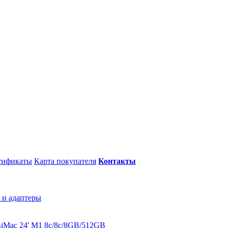
тификаты
Карта покупателя
Контакты
 и адаптеры
B
iMac 24' M1 8c/8c/8GB/512GB