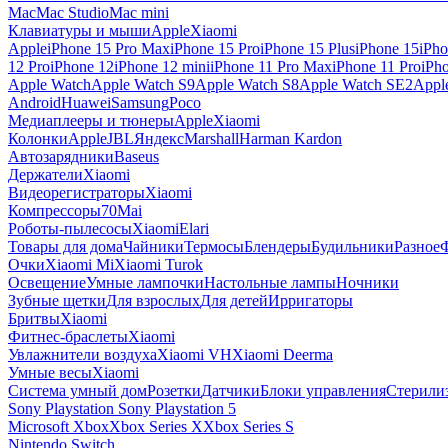
Mac
Mac Studio
Mac mini
Клавиатуры и мыши
Apple
Xiaomi
Apple
iPhone 15 Pro Max
iPhone 15 Pro
iPhone 15 Plus
iPhone 15
iPho
12 Pro
iPhone 12
iPhone 12 mini
iPhone 11 Pro Max
iPhone 11 Pro
iPh
Apple Watch
Apple Watch S9
Apple Watch S8
Apple Watch SE2
Appl
Android
Huawei
Samsung
Poco
Медиаплееры и тюнеры
Apple
Xiaomi
Колонки
Apple
JBL
Яндекс
Marshall
Harman Kardon
Автозарядники
Baseus
Держатели
Xiaomi
Видеорегистраторы
Xiaomi
Компрессоры
70Mai
Роботы-пылесосы
Xiaomi
Elari
Товары для дома
Чайники
Термосы
Блендеры
Будильники
Разное
Очки
Xiaomi Mi
Xiaomi Turok
Освещение
Умные лампочки
Настольные лампы
Ночники
Зубные щетки
Для взрослых
Для детей
Ирригаторы
Бритвы
Xiaomi
Фитнес-браслеты
Xiaomi
Увлажнители воздуха
Xiaomi VH
Xiaomi Deerma
Умные весы
Xiaomi
Система умный дом
Розетки
Датчики
Блоки управления
Стерили
Sony Playstation
Sony Playstation 5
Microsoft Xbox
Xbox Series X
Xbox Series S
Nintendo Switch