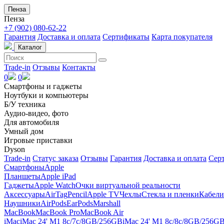
Пенза
Пенза
+7 (902) 080-62-22
Гарантия
Доставка и оплата
Сертификаты
Карта покупателя
Каталог
Trade-in
Отзывы
Контакты
0
0
Смартфоны и гаджеты
Ноутбуки и компьютеры
Б/У техника
Аудио-видео, фото
Для автомобиля
Умный дом
Игровые приставки
Dyson
Trade-in
Статус заказа
Отзывы
Гарантия
Доставка и оплата
Сер
Смартфоны
Apple
Планшеты
Apple iPad
Гаджеты
Apple Watch
Очки виртуальной реальности
Аксессуары
AirTag
Pencil
Apple TV
Чехлы
Стекла и пленки
Кабели
Наушники
AirPods
EarPods
Marshall
MacBook
MacBook Pro
MacBook Air
iMac
iMac 24' M1 8c/7c/8GB/256GB
iMac 24' M1 8c/8c/8GB/256G