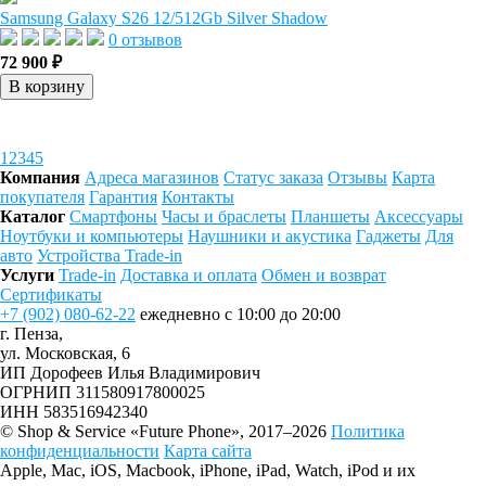
Samsung Galaxy S26 12/512Gb Silver Shadow
0 отзывов
72 900 ₽
В корзину
1
2
3
4
5
Компания
Адреса магазинов
Статус заказа
Отзывы
Карта
покупателя
Гарантия
Контакты
Каталог
Смартфоны
Часы и браслеты
Планшеты
Аксессуары
Ноутбуки и компьютеры
Наушники и акустика
Гаджеты
Для
авто
Устройства Trade-in
Услуги
Trade-in
Доставка и оплата
Обмен и возврат
Сертификаты
+7 (902) 080-62-22
ежедневно с 10:00 до 20:00
г. Пенза,
ул. Московская, 6
ИП Дорофеев Илья Владимирович
ОГРНИП 311580917800025
ИНН 583516942340
© Shop & Service «Future Phone», 2017–2026
Политика
конфиденциальности
Карта сайта
Apple, Mac, iOS, Macbook, iPhone, iPad, Watch, iPod и их