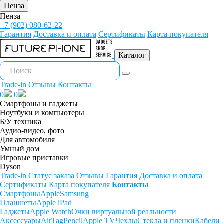
Пенза
Пенза
+7 (902) 080-62-22
Гарантия
Доставка и оплата
Сертификаты
Карта покупателя
Каталог
Trade-in
Отзывы
Контакты
0
0
Смартфоны и гаджеты
Ноутбуки и компьютеры
Б/У техника
Аудио-видео, фото
Для автомобиля
Умный дом
Игровые приставки
Dyson
Trade-in
Статус заказа
Отзывы
Гарантия
Доставка и оплата
Сертификаты
Карта покупателя
Контакты
Смартфоны
Apple
Samsung
Планшеты
Apple iPad
Гаджеты
Apple Watch
Очки виртуальной реальности
Аксессуары
AirTag
Pencil
Apple TV
Чехлы
Стекла и пленки
Кабели