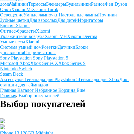
дома
Чайники
Термосы
Блендеры
Будильники
Разное
Фен Dyson
Очки
Xiaomi Mi
Xiaomi Turok
Освещение
Умные лампочки
Настольные лампы
Ночники
Зубные щетки
Для взрослых
Для детей
Ирригаторы
Бритвы
Xiaomi
Фитнес-браслеты
Xiaomi
Увлажнители воздуха
Xiaomi VH
Xiaomi Deerma
Умные весы
Xiaomi
Система умный дом
Розетки
Датчики
Блоки
управления
Стерилизаторы
Sony Playstation
Sony Playstation 5
Microsoft Xbox
Xbox Series X
Xbox Series S
Nintendo Switch
Steam Deck
Аксессуары
Геймпады для Playstation 5
Геймпады для Xbox
Док-
станции для геймпадов
Главная
Каталог
Избранное
Корзина
Ещё
Главная
/
Выбор покупателей
Выбор покупателей
iPhone 13 128GB Midnight