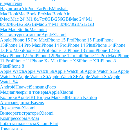
и адаптеры
Наушники
AirPods
EarPods
Marshall
MacBook
MacBook Pro
MacBook Air
iMac
iMac 24' M1 8c/7c/8GB/256GB
iMac 24' M1
8c/8c/8GB/256GB
iMac 24' M1 8c/8c/8GB/512GB
Mac
Mac Studio
Mac mini
Клавиатуры и мыши
Apple
Xiaomi
Apple
iPhone 15 Pro Max
iPhone 15 Pro
iPhone 15 Plus
iPhone
15
iPhone 14 Pro Max
iPhone 14 Pro
iPhone 14 Plus
iPhone 14
iPhone
13 Pro Max
iPhone 13 Pro
Iphone 13
iPhone 13 mini
iPhone 12 Pro
Max
iPhone 12 Pro
iPhone 12
iPhone 12 mini
iPhone 11 Pro Max
iPhone
11 Pro
iPhone 11
iPhone Xs Max
iPhone XS
iPhone XR
iPhone 8
Plus
iPhone 8
Apple Watch
Apple Watch S9
Apple Watch S8
Apple Watch SE2
Apple
Watch S7
Apple Watch S6
Apple Watch SE
Apple Watch S5
Apple
Watch S4
Android
Huawei
Samsung
Poco
Медиаплееры и тюнеры
Apple
Xiaomi
Колонки
Apple
JBL
Яндекс
Marshall
Harman Kardon
Автозарядники
Baseus
Держатели
Xiaomi
Видеорегистраторы
Xiaomi
Компрессоры
70Mai
Роботы-пылесосы
Xiaomi
Elari
Товары для