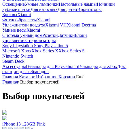
Освещение
Умные лампочки
Настольные лампы
Ночники
Зубные щетки
Для взрослых
Для детей
Ирригаторы
Бритвы
Xiaomi
Фитнес-браслеты
Xiaomi
Увлажнители воздуха
Xiaomi VH
Xiaomi Deerma
Умные весы
Xiaomi
Система умный дом
Розетки
Датчики
Блоки
управления
Стерилизаторы
Sony Playstation
Sony Playstation 5
Microsoft Xbox
Xbox Series X
Xbox Series S
Nintendo Switch
Steam Deck
Аксессуары
Геймпады для Playstation 5
Геймпады для Xbox
Док-
станции для геймпадов
Главная
Каталог
Избранное
Корзина
Ещё
Главная
/
Выбор покупателей
Выбор покупателей
iPhone 13 128GB Pink