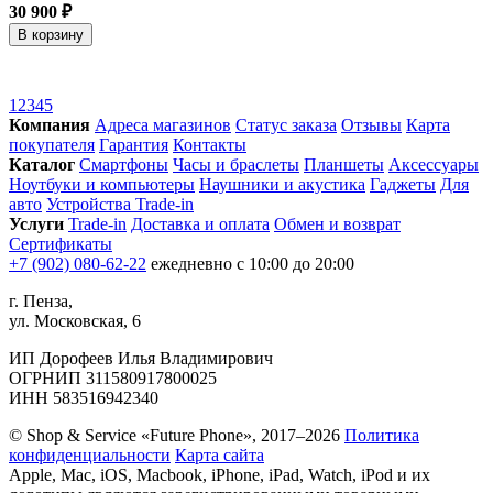
30 900 ₽
В корзину
1
2
3
4
5
Компания
Адреса магазинов
Статус заказа
Отзывы
Карта
покупателя
Гарантия
Контакты
Каталог
Смартфоны
Часы и браслеты
Планшеты
Аксессуары
Ноутбуки и компьютеры
Наушники и акустика
Гаджеты
Для
авто
Устройства Trade-in
Услуги
Trade-in
Доставка и оплата
Обмен и возврат
Сертификаты
+7 (902) 080-62-22
ежедневно с 10:00 до 20:00
г. Пенза,
ул. Московская, 6
ИП Дорофеев Илья Владимирович
ОГРНИП 311580917800025
ИНН 583516942340
© Shop & Service «Future Phone», 2017–2026
Политика
конфиденциальности
Карта сайта
Apple, Mac, iOS, Macbook, iPhone, iPad, Watch, iPod и их