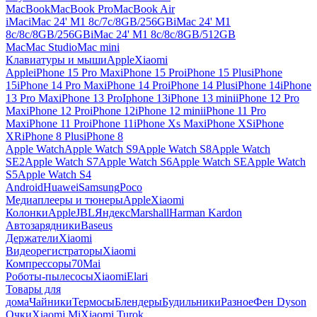
MacBook
MacBook Pro
MacBook Air
iMac
iMac 24' M1 8c/7c/8GB/256GB
iMac 24' M1
8c/8c/8GB/256GB
iMac 24' M1 8c/8c/8GB/512GB
Mac
Mac Studio
Mac mini
Клавиатуры и мыши
Apple
Xiaomi
Apple
iPhone 15 Pro Max
iPhone 15 Pro
iPhone 15 Plus
iPhone
15
iPhone 14 Pro Max
iPhone 14 Pro
iPhone 14 Plus
iPhone 14
iPhone
13 Pro Max
iPhone 13 Pro
Iphone 13
iPhone 13 mini
iPhone 12 Pro
Max
iPhone 12 Pro
iPhone 12
iPhone 12 mini
iPhone 11 Pro
Max
iPhone 11 Pro
iPhone 11
iPhone Xs Max
iPhone XS
iPhone
XR
iPhone 8 Plus
iPhone 8
Apple Watch
Apple Watch S9
Apple Watch S8
Apple Watch
SE2
Apple Watch S7
Apple Watch S6
Apple Watch SE
Apple Watch
S5
Apple Watch S4
Android
Huawei
Samsung
Poco
Медиаплееры и тюнеры
Apple
Xiaomi
Колонки
Apple
JBL
Яндекс
Marshall
Harman Kardon
Автозарядники
Baseus
Держатели
Xiaomi
Видеорегистраторы
Xiaomi
Компрессоры
70Mai
Роботы-пылесосы
Xiaomi
Elari
Товары для
дома
Чайники
Термосы
Блендеры
Будильники
Разное
Фен Dyson
Очки
Xiaomi Mi
Xiaomi Turok