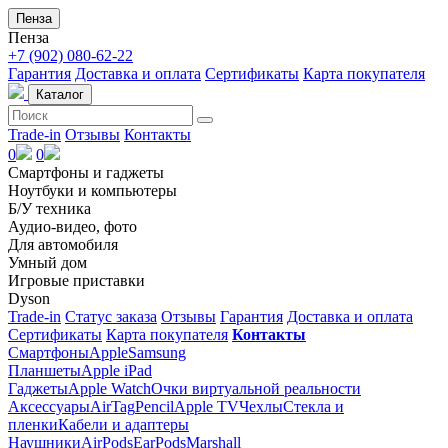
Пенза
Пенза
+7 (902) 080-62-22
Гарантия
Доставка и оплата
Сертификаты
Карта покупателя
Каталог
Trade-in
Отзывы
Контакты
0
0
Смартфоны и гаджеты
Ноутбуки и компьютеры
Б/У техника
Аудио-видео, фото
Для автомобиля
Умный дом
Игровые приставки
Dyson
Trade-in
Статус заказа
Отзывы
Гарантия
Доставка и оплата
Сертификаты
Карта покупателя
Контакты
Смартфоны
Apple
Samsung
Планшеты
Apple iPad
Гаджеты
Apple Watch
Очки виртуальной реальности
Аксессуары
AirTag
Pencil
Apple TV
Чехлы
Стекла и
пленки
Кабели и адаптеры
Наушники
AirPods
EarPods
Marshall