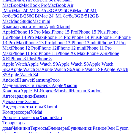
MacBook
MacBook Pro
MacBook Air
iMac
iMac 24' M1 8c/7c/8GB/256GB
iMac 24' M1
8c/8c/8GB/256GB
iMac 24' M1 8c/8c/8GB/512GB
Mac
Mac Studio
Mac mini
Клавиатуры и мыши
Apple
Xiaomi
Apple
iPhone 15 Pro Max
iPhone 15 Pro
iPhone 15 Plus
iPhone
15
iPhone 14 Pro Max
iPhone 14 Pro
iPhone 14 Plus
iPhone 14
iPhone
13 Pro Max
iPhone 13 Pro
Iphone 13
iPhone 13 mini
iPhone 12 Pro
Max
iPhone 12 Pro
iPhone 12
iPhone 12 mini
iPhone 11 Pro
Max
iPhone 11 Pro
iPhone 11
iPhone Xs Max
iPhone XS
iPhone
XR
iPhone 8 Plus
iPhone 8
Apple Watch
Apple Watch S9
Apple Watch S8
Apple Watch
SE2
Apple Watch S7
Apple Watch S6
Apple Watch SE
Apple Watch
S5
Apple Watch S4
Android
Huawei
Samsung
Poco
Медиаплееры и тюнеры
Apple
Xiaomi
Колонки
Apple
JBL
Яндекс
Marshall
Harman Kardon
Автозарядники
Baseus
Держатели
Xiaomi
Видеорегистраторы
Xiaomi
Компрессоры
70Mai
Роботы-пылесосы
Xiaomi
Elari
Товары для
дома
Чайники
Термосы
Блендеры
Будильники
Разное
Фен Dyson