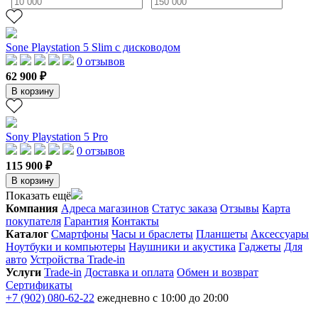
Sone Playstation 5 Slim с дисководом
0 отзывов
62 900 ₽
В корзину
Sony Playstation 5 Pro
0 отзывов
115 900 ₽
В корзину
Показать ещё
Компания
Адреса магазинов
Статус заказа
Отзывы
Карта
покупателя
Гарантия
Контакты
Каталог
Смартфоны
Часы и браслеты
Планшеты
Аксессуары
Ноутбуки и компьютеры
Наушники и акустика
Гаджеты
Для
авто
Устройства Trade-in
Услуги
Trade-in
Доставка и оплата
Обмен и возврат
Сертификаты
+7 (902) 080-62-22
ежедневно с 10:00 до 20:00