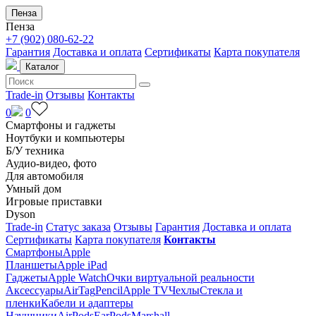
Пенза
Пенза
+7 (902) 080-62-22
Гарантия
Доставка и оплата
Сертификаты
Карта покупателя
Каталог
Trade-in
Отзывы
Контакты
0
0
Смартфоны и гаджеты
Ноутбуки и компьютеры
Б/У техника
Аудио-видео, фото
Для автомобиля
Умный дом
Игровые приставки
Dyson
Trade-in
Статус заказа
Отзывы
Гарантия
Доставка и оплата
Сертификаты
Карта покупателя
Контакты
Смартфоны
Apple
Планшеты
Apple iPad
Гаджеты
Apple Watch
Очки виртуальной реальности
Аксессуары
AirTag
Pencil
Apple TV
Чехлы
Стекла и
пленки
Кабели и адаптеры
Наушники
AirPods
EarPods
Marshall