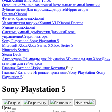
Очки
Xiaomi Mi
Xiaomi Turok
Освещение
Умные лампочки
Настольные лампы
Ночники
Зубные щетки
Для взрослых
Для детей
Ирригаторы
Бритвы
Xiaomi
Фитнес-браслеты
Xiaomi
Увлажнители воздуха
Xiaomi VH
Xiaomi Deerma
Умные весы
Xiaomi
Система умный дом
Розетки
Датчики
Блоки
управления
Стерилизаторы
Sony Playstation
Sony Playstation 5
Microsoft Xbox
Xbox Series X
Xbox Series S
Nintendo Switch
Steam Deck
Аксессуары
Геймпады для Playstation 5
Геймпады для Xbox
Док-
станции для геймпадов
Главная
Каталог
Избранное
Корзина
Ещё
Главная
/
Каталог
/
Игровые приставки
/
Sony Playstation
/
Sony
Playstation 5
/
Sony Playstation 5
По цене
По рейтингу
По новизне
Фильтры
Цена