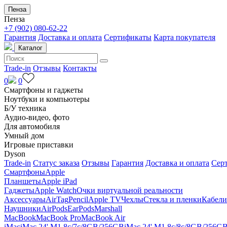
Пенза
Пенза
+7 (902) 080-62-22
Гарантия
Доставка и оплата
Сертификаты
Карта покупателя
Каталог
Trade-in
Отзывы
Контакты
0
0
Смартфоны и гаджеты
Ноутбуки и компьютеры
Б/У техника
Аудио-видео, фото
Для автомобиля
Умный дом
Игровые приставки
Dyson
Trade-in
Статус заказа
Отзывы
Гарантия
Доставка и оплата
Сер
Смартфоны
Apple
Планшеты
Apple iPad
Гаджеты
Apple Watch
Очки виртуальной реальности
Аксессуары
AirTag
Pencil
Apple TV
Чехлы
Стекла и пленки
Кабели
Наушники
AirPods
EarPods
Marshall
MacBook
MacBook Pro
MacBook Air
iMac
iMac 24' M1 8c/7c/8GB/256GB
iMac 24' M1 8c/8c/8GB/256G