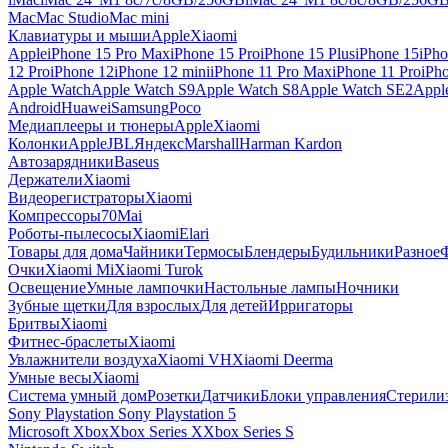
Mac
Mac Studio
Mac mini
Клавиатуры и мыши
Apple
Xiaomi
Apple
iPhone 15 Pro Max
iPhone 15 Pro
iPhone 15 Plus
iPhone 15
iPho
12 Pro
iPhone 12
iPhone 12 mini
iPhone 11 Pro Max
iPhone 11 Pro
iPh
Apple Watch
Apple Watch S9
Apple Watch S8
Apple Watch SE2
Appl
Android
Huawei
Samsung
Poco
Медиаплееры и тюнеры
Apple
Xiaomi
Колонки
Apple
JBL
Яндекс
Marshall
Harman Kardon
Автозарядники
Baseus
Держатели
Xiaomi
Видеорегистраторы
Xiaomi
Компрессоры
70Mai
Роботы-пылесосы
Xiaomi
Elari
Товары для дома
Чайники
Термосы
Блендеры
Будильники
Разное
Очки
Xiaomi Mi
Xiaomi Turok
Освещение
Умные лампочки
Настольные лампы
Ночники
Зубные щетки
Для взрослых
Для детей
Ирригаторы
Бритвы
Xiaomi
Фитнес-браслеты
Xiaomi
Увлажнители воздуха
Xiaomi VH
Xiaomi Deerma
Умные весы
Xiaomi
Система умный дом
Розетки
Датчики
Блоки управления
Стерили
Sony Playstation
Sony Playstation 5
Microsoft Xbox
Xbox Series X
Xbox Series S