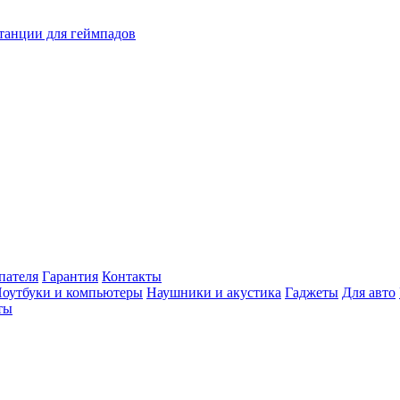
танции для геймпадов
пателя
Гарантия
Контакты
оутбуки и компьютеры
Наушники и акустика
Гаджеты
Для авто
ты