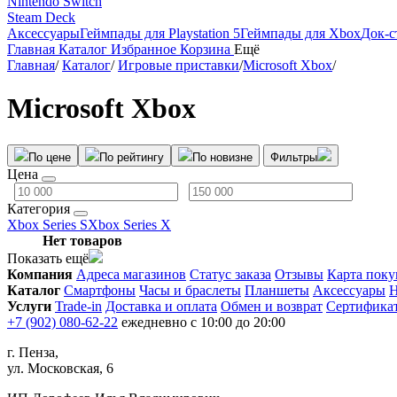
Nintendo Switch
Steam Deck
Аксессуары
Геймпады для Playstation 5
Геймпады для Xbox
Док-с
Главная
Каталог
Избранное
Корзина
Ещё
Главная
/
Каталог
/
Игровые приставки
/
Microsoft Xbox
/
Microsoft Xbox
По цене
По рейтингу
По новизне
Фильтры
Цена
Категория
Xbox Series S
Xbox Series X
Нет товаров
Показать ещё
Компания
Адреса магазинов
Статус заказа
Отзывы
Карта поку
Каталог
Смартфоны
Часы и браслеты
Планшеты
Аксессуары
Н
Услуги
Trade-in
Доставка и оплата
Обмен и возврат
Сертифика
+7 (902) 080-62-22
ежедневно с 10:00 до 20:00
г. Пенза,
ул. Московская, 6