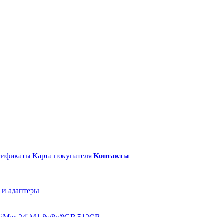
тификаты
Карта покупателя
Контакты
 и адаптеры
B
iMac 24' M1 8c/8c/8GB/512GB