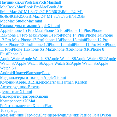
Наушники
AirPods
EarPods
Marshall
MacBook
MacBook Pro
MacBook Air
iMac
iMac 24' M1 8c/7c/8GB/256GB
iMac 24' M1
8c/8c/8GB/256GB
iMac 24' M1 8c/8c/8GB/512GB
Mac
Mac Studio
Mac mini
Клавиатуры и мыши
Apple
Xiaomi
Apple
iPhone 15 Pro Max
iPhone 15 Pro
iPhone 15 Plus
iPhone
15
iPhone 14 Pro Max
iPhone 14 Pro
iPhone 14 Plus
iPhone 14
iPhone
13 Pro Max
iPhone 13 Pro
Iphone 13
iPhone 13 mini
iPhone 12 Pro
Max
iPhone 12 Pro
iPhone 12
iPhone 12 mini
iPhone 11 Pro Max
iPhone
11 Pro
iPhone 11
iPhone Xs Max
iPhone XS
iPhone XR
iPhone 8
Plus
iPhone 8
Apple Watch
Apple Watch S9
Apple Watch S8
Apple Watch SE2
Apple
Watch S7
Apple Watch S6
Apple Watch SE
Apple Watch S5
Apple
Watch S4
Android
Huawei
Samsung
Poco
Медиаплееры и тюнеры
Apple
Xiaomi
Колонки
Apple
JBL
Яндекс
Marshall
Harman Kardon
Автозарядники
Baseus
Держатели
Xiaomi
Видеорегистраторы
Xiaomi
Компрессоры
70Mai
Роботы-пылесосы
Xiaomi
Elari
Товары для
дома
Чайники
Термосы
Блендеры
Будильники
Разное
Фен Dyson