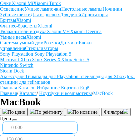
Очки
Xiaomi Mi
Xiaomi Turok
Освещение
Умные лампочки
Настольные лампы
Ночники
Зубные щетки
Для взрослых
Для детей
Ирригаторы
Бритвы
Xiaomi
Фитнес-браслеты
Xiaomi
Увлажнители воздуха
Xiaomi VH
Xiaomi Deerma
Умные весы
Xiaomi
Система умный дом
Розетки
Датчики
Блоки
управления
Стерилизаторы
Sony Playstation
Sony Playstation 5
Microsoft Xbox
Xbox Series X
Xbox Series S
Nintendo Switch
Steam Deck
Аксессуары
Геймпады для Playstation 5
Геймпады для Xbox
Док-
станции для геймпадов
Главная
Каталог
Избранное
Корзина
Ещё
Главная
/
Каталог
/
Ноутбуки и компьютеры
/
MacBook
MacBook
По цене
По рейтингу
По новизне
Фильтры
Цена