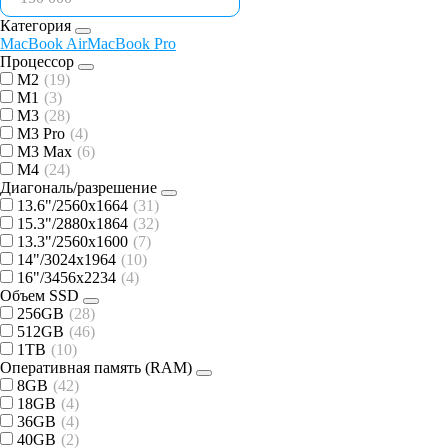
Категория
MacBook Air
MacBook Pro
Процессор
M2
(19)
M1
(3)
M3
(28)
M3 Pro
(4)
M3 Max
(6)
M4
(24)
Диагональ/разрешение
13.6"/2560x1664
(31)
15.3"/2880x1864
(32)
13.3"/2560x1600
(7)
14"/3024x1964
(10)
16"/3456x2234
(4)
Объем SSD
256GB
(28)
512GB
(46)
1TB
(10)
Оперативная память (RAM)
8GB
(42)
18GB
(4)
36GB
(4)
40GB
(2)