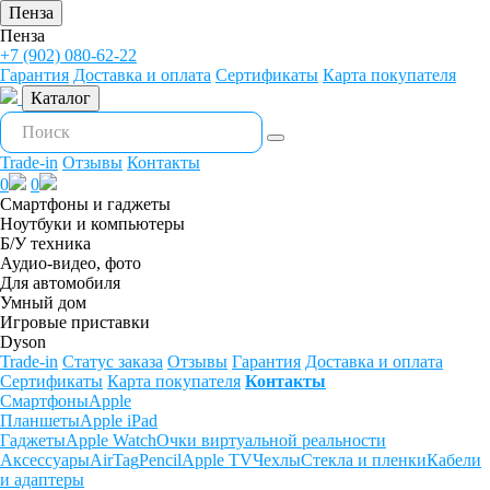
Пенза
Пенза
+7 (902) 080-62-22
Гарантия
Доставка и оплата
Сертификаты
Карта покупателя
Каталог
Trade-in
Отзывы
Контакты
0
0
Смартфоны и гаджеты
Ноутбуки и компьютеры
Б/У техника
Аудио-видео, фото
Для автомобиля
Умный дом
Игровые приставки
Dyson
Trade-in
Статус заказа
Отзывы
Гарантия
Доставка и оплата
Сертификаты
Карта покупателя
Контакты
Смартфоны
Apple
Планшеты
Apple iPad
Гаджеты
Apple Watch
Очки виртуальной реальности
Аксессуары
AirTag
Pencil
Apple TV
Чехлы
Стекла и пленки
Кабели
и адаптеры