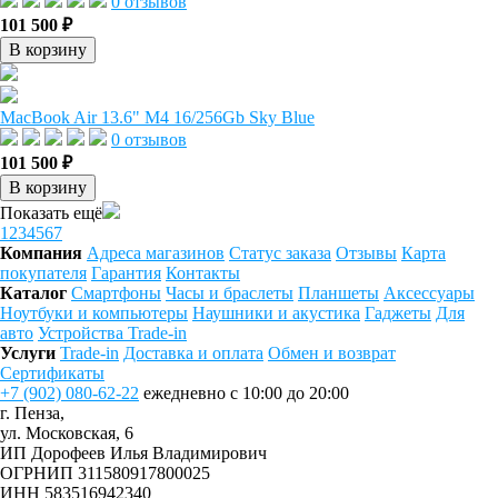
0 отзывов
101 500 ₽
В корзину
MacBook Air 13.6" M4 16/256Gb Sky Blue
0 отзывов
101 500 ₽
В корзину
Показать ещё
1
2
3
4
5
6
7
Компания
Адреса магазинов
Статус заказа
Отзывы
Карта
покупателя
Гарантия
Контакты
Каталог
Смартфоны
Часы и браслеты
Планшеты
Аксессуары
Ноутбуки и компьютеры
Наушники и акустика
Гаджеты
Для
авто
Устройства Trade-in
Услуги
Trade-in
Доставка и оплата
Обмен и возврат
Сертификаты
+7 (902) 080-62-22
ежедневно с 10:00 до 20:00
г. Пенза,
ул. Московская, 6
ИП Дорофеев Илья Владимирович
ОГРНИП 311580917800025
ИНН 583516942340