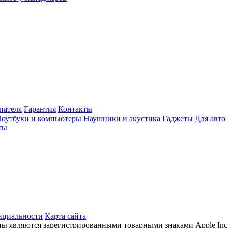
пателя
Гарантия
Контакты
оутбуки и компьютеры
Наушники и акустика
Гаджеты
Для авто
ты
нциальности
Карта сайта
готипы являются зарегистрированными товарными знаками Apple I