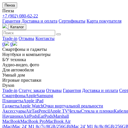
Пенза
Пенза
+7 (902) 080-62-22
Гарантия
Доставка и оплата
Сертификаты
Карта покупателя
Каталог
Trade-in
Отзывы
Контакты
0
0
Смартфоны и гаджеты
Ноутбуки и компьютеры
Б/У техника
Аудио-видео, фото
Для автомобиля
Умный дом
Игровые приставки
Dyson
Trade-in
Статус заказа
Отзывы
Гарантия
Доставка и оплата
Сер
Смартфоны
Apple
Samsung
Планшеты
Apple iPad
Гаджеты
Apple Watch
Очки виртуальной реальности
Аксессуары
AirTag
Pencil
Apple TV
Чехлы
Стекла и пленки
Кабели
Наушники
AirPods
EarPods
Marshall
MacBook
MacBook Pro
MacBook Air
iMac
iMac 24' M1 8c/7c/8GB/256GB
iMac 24' M1 8c/8c/8GB/256G