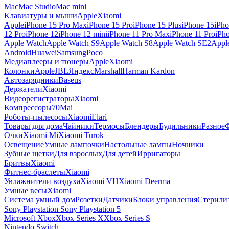
Mac
Mac Studio
Mac mini
Клавиатуры и мыши
Apple
Xiaomi
Apple
iPhone 15 Pro Max
iPhone 15 Pro
iPhone 15 Plus
iPhone 15
iPho
12 Pro
iPhone 12
iPhone 12 mini
iPhone 11 Pro Max
iPhone 11 Pro
iPh
Apple Watch
Apple Watch S9
Apple Watch S8
Apple Watch SE2
Appl
Android
Huawei
Samsung
Poco
Медиаплееры и тюнеры
Apple
Xiaomi
Колонки
Apple
JBL
Яндекс
Marshall
Harman Kardon
Автозарядники
Baseus
Держатели
Xiaomi
Видеорегистраторы
Xiaomi
Компрессоры
70Mai
Роботы-пылесосы
Xiaomi
Elari
Товары для дома
Чайники
Термосы
Блендеры
Будильники
Разное
Очки
Xiaomi Mi
Xiaomi Turok
Освещение
Умные лампочки
Настольные лампы
Ночники
Зубные щетки
Для взрослых
Для детей
Ирригаторы
Бритвы
Xiaomi
Фитнес-браслеты
Xiaomi
Увлажнители воздуха
Xiaomi VH
Xiaomi Deerma
Умные весы
Xiaomi
Система умный дом
Розетки
Датчики
Блоки управления
Стерили
Sony Playstation
Sony Playstation 5
Microsoft Xbox
Xbox Series X
Xbox Series S
Nintendo Switch