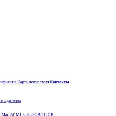
тификаты
Карта покупателя
Контакты
 и адаптеры
B
iMac 24' M1 8c/8c/8GB/512GB