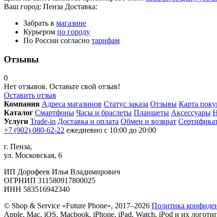
Ваш город:
Пенза
Доставка:
Забрать в
магазине
Курьером
по городу
По России согласно
тарифам
Отзывы
0
Нет отзывов. Оставьте свой отзыв!
Оставить отзыв
Компания
Адреса магазинов
Статус заказа
Отзывы
Карта поку
Каталог
Смартфоны
Часы и браслеты
Планшеты
Аксессуары
Н
Услуги
Trade-in
Доставка и оплата
Обмен и возврат
Сертифика
+7 (902) 080-62-22
ежедневно с 10:00 до 20:00
г. Пенза,
ул. Московская, 6
ИП Дорофеев Илья Владимирович
ОГРНИП 311580917800025
ИНН 583516942340
© Shop & Service «Future Phone», 2017–2026
Политика конфиде
Apple, Mac, iOS, Macbook, iPhone, iPad, Watch, iPod и их ло