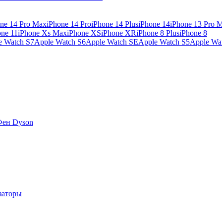
ne 14 Pro Max
iPhone 14 Pro
iPhone 14 Plus
iPhone 14
iPhone 13 Pro 
one 11
iPhone Xs Max
iPhone XS
iPhone XR
iPhone 8 Plus
iPhone 8
e Watch S7
Apple Watch S6
Apple Watch SE
Apple Watch S5
Apple Wa
Фен Dyson
заторы