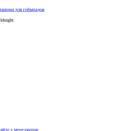
танции для геймпадов
idnight
яйте у менеджеров