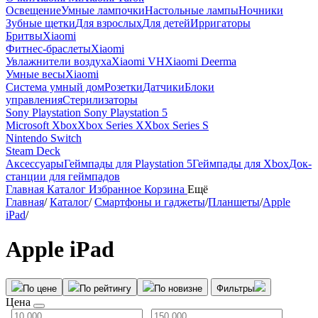
Освещение
Умные лампочки
Настольные лампы
Ночники
Зубные щетки
Для взрослых
Для детей
Ирригаторы
Бритвы
Xiaomi
Фитнес-браслеты
Xiaomi
Увлажнители воздуха
Xiaomi VH
Xiaomi Deerma
Умные весы
Xiaomi
Система умный дом
Розетки
Датчики
Блоки
управления
Стерилизаторы
Sony Playstation
Sony Playstation 5
Microsoft Xbox
Xbox Series X
Xbox Series S
Nintendo Switch
Steam Deck
Аксессуары
Геймпады для Playstation 5
Геймпады для Xbox
Док-
станции для геймпадов
Главная
Каталог
Избранное
Корзина
Ещё
Главная
/
Каталог
/
Смартфоны и гаджеты
/
Планшеты
/
Apple
iPad
/
Apple iPad
По цене
По рейтингу
По новизне
Фильтры
Цена