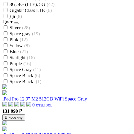
3G, 4G (LTE), 5G
(42)
Gigabit Class LTE
(6)
Да
(8)
Цвет
Silver
(28)
Space gray
(19)
Pink
(12)
Yellow
(8)
Blue
(21)
Starlight
(16)
Purple
(16)
Space Gray
(11)
Space Black
(6)
Space Black
(1)
iPad Pro 12.9" M2 512GB WiFi Space Gray
0 отзывов
131 990 ₽
В корзину