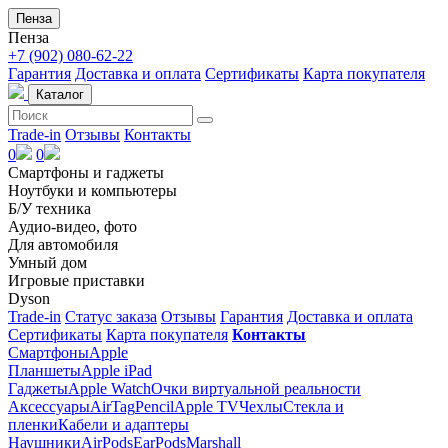
Пенза
Пенза
+7 (902) 080-62-22
Гарантия
Доставка и оплата
Сертификаты
Карта покупателя
Каталог
Trade-in
Отзывы
Контакты
0
0
Смартфоны и гаджеты
Ноутбуки и компьютеры
Б/У техника
Аудио-видео, фото
Для автомобиля
Умный дом
Игровые приставки
Dyson
Trade-in
Статус заказа
Отзывы
Гарантия
Доставка и оплата
Сертификаты
Карта покупателя
Контакты
Смартфоны
Apple
Планшеты
Apple iPad
Гаджеты
Apple Watch
Очки виртуальной реальности
Аксессуары
AirTag
Pencil
Apple TV
Чехлы
Стекла и
пленки
Кабели и адаптеры
Наушники
AirPods
EarPods
Marshall