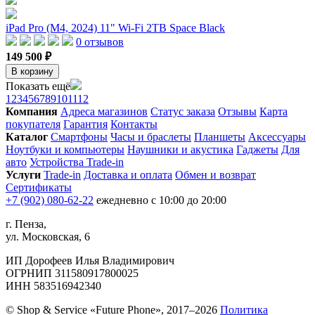
iPad Pro (M4, 2024) 11" Wi-Fi 2TB Space Black
0 отзывов
149 500 ₽
В корзину
Показать ещё
1
2
3
4
5
6
7
8
9
10
11
12
Компания
Адреса магазинов
Статус заказа
Отзывы
Карта
покупателя
Гарантия
Контакты
Каталог
Смартфоны
Часы и браслеты
Планшеты
Аксессуары
Ноутбуки и компьютеры
Наушники и акустика
Гаджеты
Для
авто
Устройства Trade-in
Услуги
Trade-in
Доставка и оплата
Обмен и возврат
Сертификаты
+7 (902) 080-62-22
ежедневно с 10:00 до 20:00
г. Пенза,
ул. Московская, 6
ИП Дорофеев Илья Владимирович
ОГРНИП 311580917800025
ИНН 583516942340
© Shop & Service «Future Phone», 2017–2026
Политика