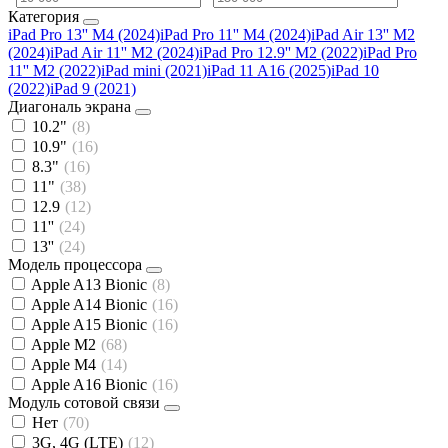
Категория
iPad Pro 13'' M4 (2024)
iPad Pro 11'' M4 (2024)
iPad Air 13'' M2
(2024)
iPad Air 11'' M2 (2024)
iPad Pro 12.9'' М2 (2022)
iPad Pro
11'' М2 (2022)
iPad mini (2021)
iPad 11 A16 (2025)
iPad 10
(2022)
iPad 9 (2021)
Диагональ экрана
10.2"
(8)
10.9"
(16)
8.3"
(16)
11"
(38)
12.9
(12)
11''
(24)
13''
(24)
Модель процессора
Apple A13 Bionic
(8)
Apple A14 Bionic
(16)
Apple A15 Bionic
(16)
Apple M2
(68)
Apple M4
(14)
Apple A16 Bionic
(16)
Модуль сотовой связи
Нет
(70)
3G, 4G (LTE)
(12)