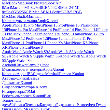
MacBook
MacBook Pro
MacBook Air
iMac
iMac 24' M1 8c/7c/8GB/256GB
iMac 24' M1
8c/8c/8GB/256GB
iMac 24' M1 8c/8c/8GB/512GB
Mac
Mac Studio
Mac mini
Клавиатуры и мыши
Apple
Xiaomi
Apple
iPhone 15 Pro Max
iPhone 15 Pro
iPhone 15 Plus
iPhone
15
iPhone 14 Pro Max
iPhone 14 Pro
iPhone 14 Plus
iPhone 14
iPhone
13 Pro Max
iPhone 13 Pro
Iphone 13
iPhone 13 mini
iPhone 12 Pro
Max
iPhone 12 Pro
iPhone 12
iPhone 12 mini
iPhone 11 Pro
Max
iPhone 11 Pro
iPhone 11
iPhone Xs Max
iPhone XS
iPhone
XR
iPhone 8 Plus
iPhone 8
Apple Watch
Apple Watch S9
Apple Watch S8
Apple Watch
SE2
Apple Watch S7
Apple Watch S6
Apple Watch SE
Apple Watch
S5
Apple Watch S4
Android
Huawei
Samsung
Poco
Медиаплееры и тюнеры
Apple
Xiaomi
Колонки
Apple
JBL
Яндекс
Marshall
Harman Kardon
Автозарядники
Baseus
Держатели
Xiaomi
Видеорегистраторы
Xiaomi
Компрессоры
70Mai
Роботы-пылесосы
Xiaomi
Elari
Товары для
дома
Чайники
Термосы
Блендеры
Будильники
Разное
Фен Dyson
Очки
Xiaomi Mi
Xiaomi Turok