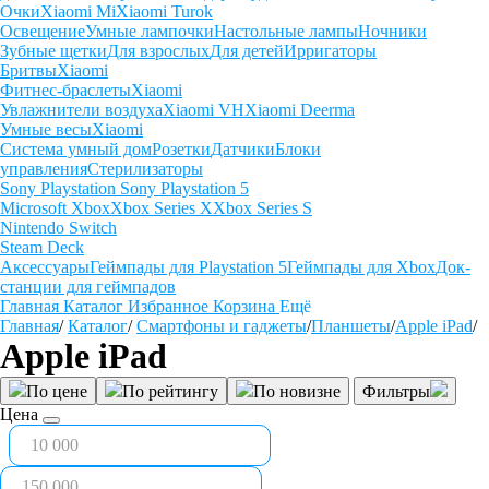
Очки
Xiaomi Mi
Xiaomi Turok
Освещение
Умные лампочки
Настольные лампы
Ночники
Зубные щетки
Для взрослых
Для детей
Ирригаторы
Бритвы
Xiaomi
Фитнес-браслеты
Xiaomi
Увлажнители воздуха
Xiaomi VH
Xiaomi Deerma
Умные весы
Xiaomi
Система умный дом
Розетки
Датчики
Блоки
управления
Стерилизаторы
Sony Playstation
Sony Playstation 5
Microsoft Xbox
Xbox Series X
Xbox Series S
Nintendo Switch
Steam Deck
Аксессуары
Геймпады для Playstation 5
Геймпады для Xbox
Док-
станции для геймпадов
Главная
Каталог
Избранное
Корзина
Ещё
Главная
/
Каталог
/
Смартфоны и гаджеты
/
Планшеты
/
Apple iPad
/
Apple iPad
По цене
По рейтингу
По новизне
Фильтры
Цена