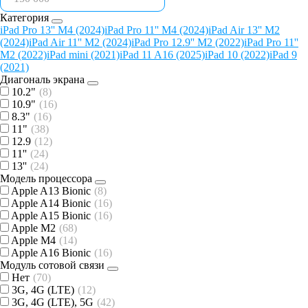
Категория
iPad Pro 13'' M4 (2024)
iPad Pro 11'' M4 (2024)
iPad Air 13'' M2
(2024)
iPad Air 11'' M2 (2024)
iPad Pro 12.9'' М2 (2022)
iPad Pro 11''
М2 (2022)
iPad mini (2021)
iPad 11 A16 (2025)
iPad 10 (2022)
iPad 9
(2021)
Диагональ экрана
10.2"
(8)
10.9"
(16)
8.3"
(16)
11"
(38)
12.9
(12)
11''
(24)
13''
(24)
Модель процессора
Apple A13 Bionic
(8)
Apple A14 Bionic
(16)
Apple A15 Bionic
(16)
Apple M2
(68)
Apple M4
(14)
Apple A16 Bionic
(16)
Модуль сотовой связи
Нет
(70)
3G, 4G (LTE)
(12)
3G, 4G (LTE), 5G
(42)