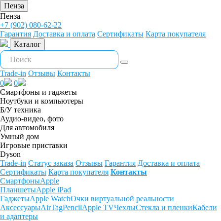
Пенза
Пенза
+7 (902) 080-62-22
Гарантия
Доставка и оплата
Сертификаты
Карта покупателя
Каталог
Trade-in
Отзывы
Контакты
0
0
Смартфоны и гаджеты
Ноутбуки и компьютеры
Б/У техника
Аудио-видео, фото
Для автомобиля
Умный дом
Игровые приставки
Dyson
Trade-in
Статус заказа
Отзывы
Гарантия
Доставка и оплата
Сертификаты
Карта покупателя
Контакты
Смартфоны
Apple
Планшеты
Apple iPad
Гаджеты
Apple Watch
Очки виртуальной реальности
Аксессуары
AirTag
Pencil
Apple TV
Чехлы
Стекла и пленки
Кабели
и адаптеры