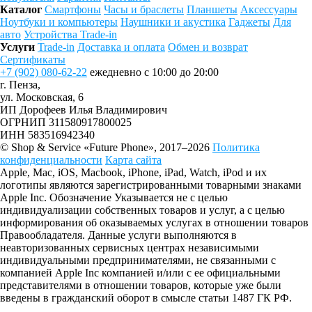
Каталог
Смартфоны
Часы и браслеты
Планшеты
Аксессуары
Ноутбуки и компьютеры
Наушники и акустика
Гаджеты
Для
авто
Устройства Trade-in
Услуги
Trade-in
Доставка и оплата
Обмен и возврат
Сертификаты
+7 (902) 080-62-22
ежедневно с 10:00 до 20:00
г. Пенза,
ул. Московская, 6
ИП Дорофеев Илья Владимирович
ОГРНИП 311580917800025
ИНН 583516942340
© Shop & Service «Future Phone», 2017–2026
Политика
конфиденциальности
Карта сайта
Apple, Mac, iOS, Macbook, iPhone, iPad, Watch, iPod и их
логотипы являются зарегистрированными товарными знаками
Apple Inc. Обозначение Указывается не с целью
индивидуализации собственных товаров и услуг, а с целью
информирования об оказываемых услугах в отношении товаров
Правообладателя. Данные услуги выполняются в
неавторизованных сервисных центрах независимыми
индивидуальными предпринимателями, не связанными с
компанией Apple Inc компанией и/или с ее официальными
представителями в отношении товаров, которые уже были
введены в гражданский оборот в смысле статьи 1487 ГК РФ.