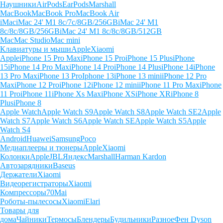
Наушники
AirPods
EarPods
Marshall
MacBook
MacBook Pro
MacBook Air
iMac
iMac 24' M1 8c/7c/8GB/256GB
iMac 24' M1
8c/8c/8GB/256GB
iMac 24' M1 8c/8c/8GB/512GB
Mac
Mac Studio
Mac mini
Клавиатуры и мыши
Apple
Xiaomi
Apple
iPhone 15 Pro Max
iPhone 15 Pro
iPhone 15 Plus
iPhone
15
iPhone 14 Pro Max
iPhone 14 Pro
iPhone 14 Plus
iPhone 14
iPhone
13 Pro Max
iPhone 13 Pro
Iphone 13
iPhone 13 mini
iPhone 12 Pro
Max
iPhone 12 Pro
iPhone 12
iPhone 12 mini
iPhone 11 Pro Max
iPhone
11 Pro
iPhone 11
iPhone Xs Max
iPhone XS
iPhone XR
iPhone 8
Plus
iPhone 8
Apple Watch
Apple Watch S9
Apple Watch S8
Apple Watch SE2
Apple
Watch S7
Apple Watch S6
Apple Watch SE
Apple Watch S5
Apple
Watch S4
Android
Huawei
Samsung
Poco
Медиаплееры и тюнеры
Apple
Xiaomi
Колонки
Apple
JBL
Яндекс
Marshall
Harman Kardon
Автозарядники
Baseus
Держатели
Xiaomi
Видеорегистраторы
Xiaomi
Компрессоры
70Mai
Роботы-пылесосы
Xiaomi
Elari
Товары для
дома
Чайники
Термосы
Блендеры
Будильники
Разное
Фен Dyson