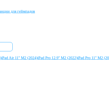
анции для геймпадов
)
iPad Air 11'' M2 (2024)
iPad Pro 12.9'' М2 (2022)
iPad Pro 11'' М2 (2