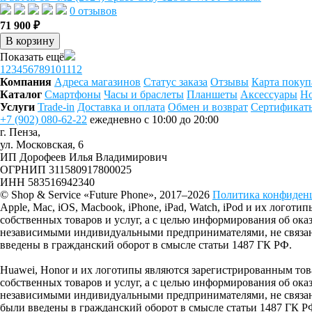
0 отзывов
71 900 ₽
В корзину
Показать ещё
1
2
3
4
5
6
7
8
9
10
11
12
Компания
Адреса магазинов
Статус заказа
Отзывы
Карта покуп
Каталог
Смартфоны
Часы и браслеты
Планшеты
Аксессуары
Но
Услуги
Trade-in
Доставка и оплата
Обмен и возврат
Сертификат
+7 (902) 080-62-22
ежедневно с 10:00 до 20:00
г. Пенза,
ул. Московская, 6
ИП Дорофеев Илья Владимирович
ОГРНИП 311580917800025
ИНН 583516942340
© Shop & Service «Future Phone», 2017–2026
Политика конфиден
Apple, Mac, iOS, Macbook, iPhone, iPad, Watch, iPod и их лог
собственных товаров и услуг, а с целью информирования об ок
независимыми индивидуальными предпринимателями, не связанн
введены в гражданский оборот в смысле статьи 1487 ГК РФ.
Huawei, Honor и их логотипы являются зарегистрированным 
собственных товаров и услуг, а с целью информирования об ок
независимыми индивидуальными предпринимателями, не связанн
были введены в гражданский оборот в смысле статьи 1487 ГК Р