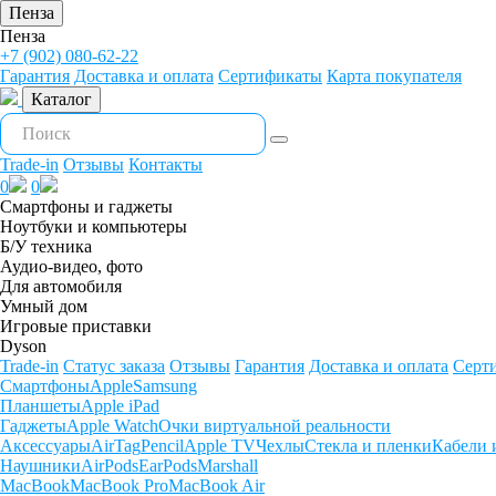
Пенза
Пенза
+7 (902) 080-62-22
Гарантия
Доставка и оплата
Сертификаты
Карта покупателя
Каталог
Trade-in
Отзывы
Контакты
0
0
Смартфоны и гаджеты
Ноутбуки и компьютеры
Б/У техника
Аудио-видео, фото
Для автомобиля
Умный дом
Игровые приставки
Dyson
Trade-in
Статус заказа
Отзывы
Гарантия
Доставка и оплата
Серт
Смартфоны
Apple
Samsung
Планшеты
Apple iPad
Гаджеты
Apple Watch
Очки виртуальной реальности
Аксессуары
AirTag
Pencil
Apple TV
Чехлы
Стекла и пленки
Кабели 
Наушники
AirPods
EarPods
Marshall
MacBook
MacBook Pro
MacBook Air