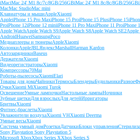
iMac
iMac 24' M1 8c/7c/8GB/256GB
iMac 24' M1 8c/8c/8GB/256GB
Mac
Mac Studio
Mac mini
Клавиатуры и мыши
Apple
Xiaomi
Apple
iPhone 15 Pro Max
iPhone 15 Pro
iPhone 15 Plus
iPhone 15
iPhon
Pro
iPhone 12
iPhone 12 mini
iPhone 11 Pro Max
iPhone 11 Pro
iPhone 
Apple Watch
Apple Watch S9
Apple Watch S8
Apple Watch SE2
Apple
Android
Huawei
Samsung
Poco
Медиаплееры и тюнеры
Apple
Xiaomi
Колонки
Apple
JBL
Яндекс
Marshall
Harman Kardon
Автозарядники
Baseus
Держатели
Xiaomi
Видеорегистраторы
Xiaomi
Компрессоры
70Mai
Роботы-пылесосы
Xiaomi
Elari
Товары для дома
Чайники
Термосы
Блендеры
Будильники
Разное
Ф
Очки
Xiaomi Mi
Xiaomi Turok
Освещение
Умные лампочки
Настольные лампы
Ночники
Зубные щетки
Для взрослых
Для детей
Ирригаторы
Бритвы
Xiaomi
Фитнес-браслеты
Xiaomi
Увлажнители воздуха
Xiaomi VH
Xiaomi Deerma
Умные весы
Xiaomi
Система умный дом
Розетки
Датчики
Блоки управления
Стерилиз
Sony Playstation
Sony Playstation 5
Microsoft Xbox
Xbox Series X
Xbox Series S