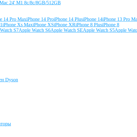
iMac 24' M1 8c/8c/8GB/512GB
e 14 Pro Max
iPhone 14 Pro
iPhone 14 Plus
iPhone 14
iPhone 13 Pro M
11
iPhone Xs Max
iPhone XS
iPhone XR
iPhone 8 Plus
iPhone 8
 Watch S7
Apple Watch S6
Apple Watch SE
Apple Watch S5
Apple Wat
ен Dyson
аторы