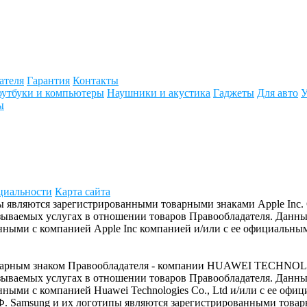
ателя
Гарантия
Контакты
утбуки и компьютеры
Наушники и акустика
Гаджеты
Для авто
У
ы
циальности
Карта сайта
отипы являются зарегистрированными товарными знаками Apple In
азываемых услугах в отношении товаров Правообладателя. Данн
ыми с компанией Apple Inc компанией и/или с ее официальным
товарным знаком Правообладателя - компании HUAWEI TECHNOL
азываемых услугах в отношении товаров Правообладателя. Данн
ыми с компанией Huawei Technologies Co., Ltd и/или с ее офи
Ф. Samsung и их логотипы являются зарегистрированными товар