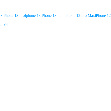
ax
iPhone 13 Pro
Iphone 13
iPhone 13 mini
iPhone 12 Pro Max
iPhone 12
ch S4