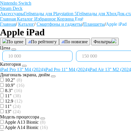
Nintendo Switch
Steam Deck
Аксессуары
Геймпады для Playstation 5
Геймпады для Xbox
Док-ст
Главная
Каталог
Избранное
Корзина
Ещё
Главная
/
Каталог
/
Смартфоны и гаджеты
/
Планшеты
/
Apple iPad
Apple iPad
По цене
По рейтингу
По новизне
Фильтры
Цена
Категория
iPad Pro 13'' M4 (2024)
iPad Pro 11'' M4 (2024)
iPad Air 13'' M2 (2024
Диагональ экрана, дюйм
10.2"
(8)
10.9"
(16)
8.3"
(16)
11"
(38)
12.9
(12)
11''
(24)
13''
(24)
Модель процессора
Apple A13 Bionic
(8)
Apple A14 Bionic
(16)