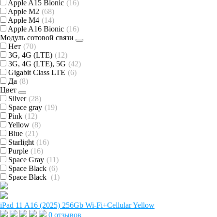
Apple A15 Bionic
(16)
Apple M2
(68)
Apple M4
(14)
Apple A16 Bionic
(16)
Модуль сотовой связи
Нет
(70)
3G, 4G (LTE)
(12)
3G, 4G (LTE), 5G
(42)
Gigabit Class LTE
(6)
Да
(8)
Цвет
Silver
(28)
Space gray
(19)
Pink
(12)
Yellow
(8)
Blue
(21)
Starlight
(16)
Purple
(16)
Space Gray
(11)
Space Black
(6)
Space Black
(1)
iPad 11 A16 (2025) 256Gb Wi-Fi+Cellular Yellow
0 отзывов