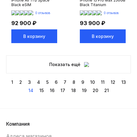
iPhone Air 1Tb Space
iPhone 15 Pro Max 256GB
Black eSIM
Black Titanium
0 отзывов
0 отзывов
92 900 ₽
93 900 ₽
В корзину
В корзину
Показать ещё
1
2
3
4
5
6
7
8
9
10
11
12
13
14
15
16
17
18
19
20
21
Компания
Адреса магазинов