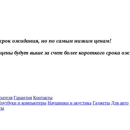
 срок ожидания, но по самым низким ценам!
цены будут выше за счет более короткого срока ож
пателя
Гарантия
Контакты
оутбуки и компьютеры
Наушники и акустика
Гаджеты
Для авто
ты