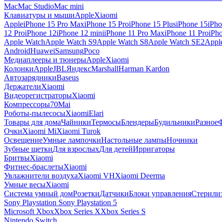
Mac
Mac Studio
Mac mini
Клавиатуры и мыши
Apple
Xiaomi
Apple
iPhone 15 Pro Max
iPhone 15 Pro
iPhone 15 Plus
iPhone 15
iPho
12 Pro
iPhone 12
iPhone 12 mini
iPhone 11 Pro Max
iPhone 11 Pro
iPh
Apple Watch
Apple Watch S9
Apple Watch S8
Apple Watch SE2
Appl
Android
Huawei
Samsung
Poco
Медиаплееры и тюнеры
Apple
Xiaomi
Колонки
Apple
JBL
Яндекс
Marshall
Harman Kardon
Автозарядники
Baseus
Держатели
Xiaomi
Видеорегистраторы
Xiaomi
Компрессоры
70Mai
Роботы-пылесосы
Xiaomi
Elari
Товары для дома
Чайники
Термосы
Блендеры
Будильники
Разное
Очки
Xiaomi Mi
Xiaomi Turok
Освещение
Умные лампочки
Настольные лампы
Ночники
Зубные щетки
Для взрослых
Для детей
Ирригаторы
Бритвы
Xiaomi
Фитнес-браслеты
Xiaomi
Увлажнители воздуха
Xiaomi VH
Xiaomi Deerma
Умные весы
Xiaomi
Система умный дом
Розетки
Датчики
Блоки управления
Стерили
Sony Playstation
Sony Playstation 5
Microsoft Xbox
Xbox Series X
Xbox Series S
Nintendo Switch