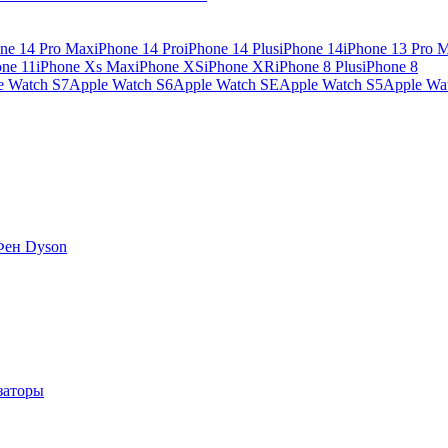
ne 14 Pro Max
iPhone 14 Pro
iPhone 14 Plus
iPhone 14
iPhone 13 Pro 
one 11
iPhone Xs Max
iPhone XS
iPhone XR
iPhone 8 Plus
iPhone 8
e Watch S7
Apple Watch S6
Apple Watch SE
Apple Watch S5
Apple Wa
Фен Dyson
заторы