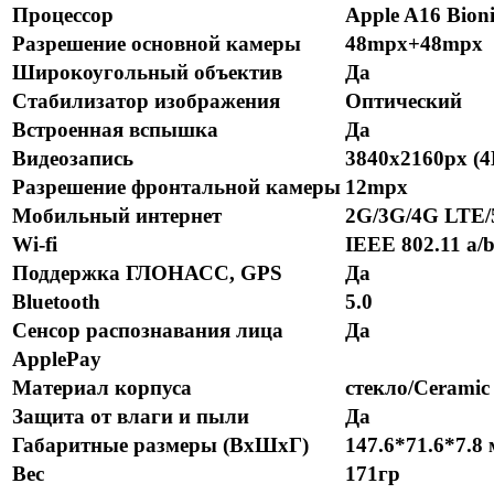
Процессор
Apple A16 Bioni
Разрешение основной камеры
48mpx+48mpx
Широкоугольный объектив
Да
Стабилизатор изображения
Оптический
Встроенная вспышка
Да
Видеозапись
3840x2160px (4
Разрешение фронтальной камеры
12mpx
Мобильный интернет
2G/3G/4G LTE
Wi-fi
IEEE 802.11 a/b
Поддержка ГЛОНАСС, GPS
Да
Bluetooth
5.0
Сенсор распознавания лица
Да
ApplePay
Материал корпуса
стекло/Ceramic
Защита от влаги и пыли
Да
Габаритные размеры (ВхШхГ)
147.6*71.6*7.8
Вес
171гр