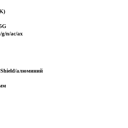
K)
/5G
/g/n/ac/ax
 Shield/алюминий
 мм