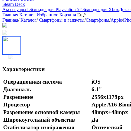
Steam Deck
Аксессуары
Геймпады для Playstation 5
Геймпады для Xbox
Док-с
Главная
Каталог
Избранное
Корзина
Ещё
Главная
/
Каталог
/
Смартфоны и гаджеты
/
Смартфоны
/
Apple
/
iPh
Характеристики
Операционная система
iOS
Диагональ
6.1"
Разрешение
2556x1179px
Процессор
Apple A16 Bioni
Разрешение основной камеры
48mpx+48mpx
Широкоугольный объектив
Да
Стабилизатор изображения
Оптический