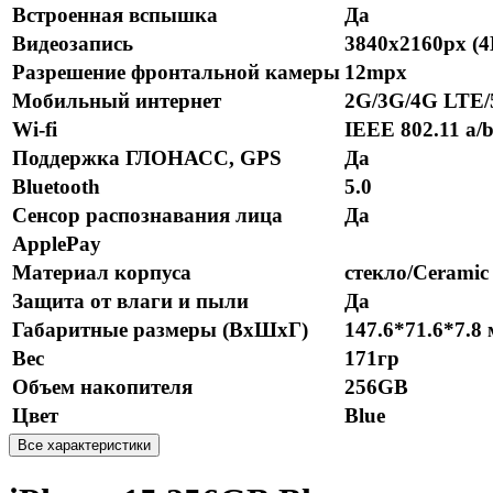
Встроенная вспышка
Да
Видеозапись
3840x2160px (4
Разрешение фронтальной камеры
12mpx
Мобильный интернет
2G/3G/4G LTE
Wi-fi
IEEE 802.11 a/b
Поддержка ГЛОНАСС, GPS
Да
Bluetooth
5.0
Сенсор распознавания лица
Да
ApplePay
Материал корпуса
стекло/Ceramic
Защита от влаги и пыли
Да
Габаритные размеры (ВхШхГ)
147.6*71.6*7.8
Вес
171гр
Объем накопителя
256GB
Цвет
Blue
Все характеристики