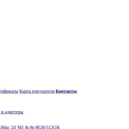
тификаты
Карта покупателя
Контакты
 и адаптеры
B
iMac 24' M1 8c/8c/8GB/512GB