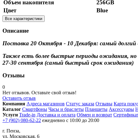
Объем накопителя
256GB
Цвет
Blue
Все характеристики
Описание
Поставка 20 Октября - 10 Декабря: самый долгий
Также есть более быстрые периоды ожидания, но 
27-30 сентября (самый быстрый срок ожидания)
Отзывы
0
Нет отзывов. Оставьте свой отзыв!
Оставить отзыв
Компания
Адреса магазинов
Статус заказа
Отзывы
Карта поку
Каталог
Смартфоны
Часы и браслеты
Планшеты
Аксессуары
Н
Услуги
Trade-in
Доставка и оплата
Обмен и возврат
Сертифика
+7 (902) 080-62-22
ежедневно с 10:00 до 20:00
г. Пенза,
ул. Московская, 6