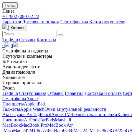
Пенза
Пенза
+7 (902) 080-62-22
Гарантия
Доставка и оплата
Сертификаты
Карта покупателя
Каталог
Trade-in
Отзывы
Контакты
0
0
Смартфоны и гаджеты
Ноутбуки и компьютеры
Б/У техника
Аудио-видео, фото
Для автомобиля
Умный дом
Игровые приставки
Dyson
Trade-in
Статус заказа
Отзывы
Гарантия
Доставка и оплата
Сер
Смартфоны
Apple
Планшеты
Apple iPad
Гаджеты
Apple Watch
Очки виртуальной реальности
Аксессуары
AirTag
Pencil
Apple TV
Чехлы
Стекла и пленки
Кабели
Наушники
AirPods
EarPods
Marshall
MacBook
MacBook Pro
MacBook Air
iMac
iMac 24' M1 8c/7c/8GB/256GB
iMac 24' M1 8c/8c/8GB/256G