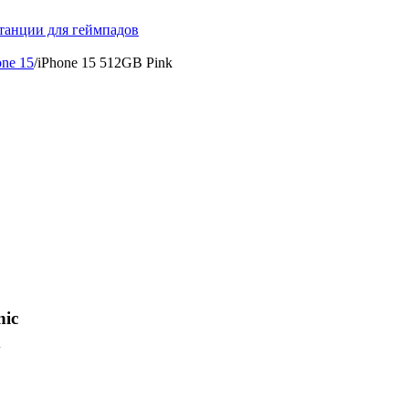
танции для геймпадов
one 15
/
iPhone 15 512GB Pink
nic
x