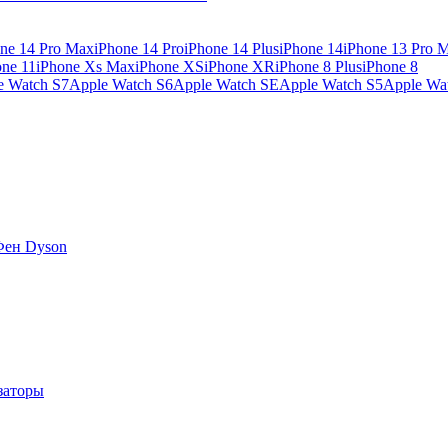
ne 14 Pro Max
iPhone 14 Pro
iPhone 14 Plus
iPhone 14
iPhone 13 Pro 
one 11
iPhone Xs Max
iPhone XS
iPhone XR
iPhone 8 Plus
iPhone 8
e Watch S7
Apple Watch S6
Apple Watch SE
Apple Watch S5
Apple Wa
Фен Dyson
заторы