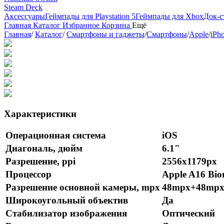
Steam Deck
Аксессуары
Геймпады для Playstation 5
Геймпады для Xbox
Док-с
Главная
Каталог
Избранное
Корзина
Ещё
Главная
/
Каталог
/
Смартфоны и гаджеты
/
Смартфоны
/
Apple
/
iPh
Характеристики
Операционная система
iOS
Диагональ, дюйм
6.1"
Разрешение, ppi
2556x1179px
Процессор
Apple A16 Bio
Разрешение основной камеры, mpx
48mpx+48mp
Широкоугольный объектив
Да
Стабилизатор изображения
Оптический