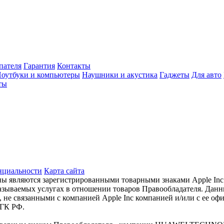
пателя
Гарантия
Контакты
оутбуки и компьютеры
Наушники и акустика
Гаджеты
Для авто
ты
нциальности
Карта сайта
готипы являются зарегистрированными товарными знаками Apple I
оказываемых услугах в отношении товаров Правообладателя. Дан
е связанными с компанией Apple Inc компанией и/или с ее оф
 ГК РФ.