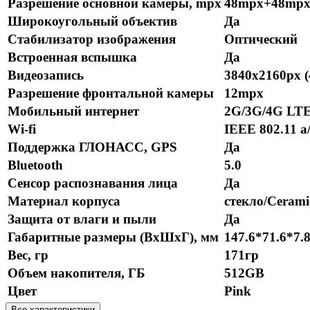
Разрешение основной камеры, mpx
48mpx+48mp
Широкоугольный объектив
Да
Стабилизатор изображения
Оптический
Встроенная вспышка
Да
Видеозапись
3840x2160px 
Разрешение фронтальной камеры
12mpx
Мобильный интернет
2G/3G/4G LT
Wi-fi
IEEE 802.11 a/
Поддержка ГЛОНАСС, GPS
Да
Bluetooth
5.0
Сенсор распознавания лица
Да
Материал корпуса
стекло/Cerami
Защита от влаги и пыли
Да
Габаритные размеры (ВхШхГ), мм
147.6*71.6*7.
Вес, гр
171гр
Объем накопителя, ГБ
512GB
Цвет
Pink
Все характеристики