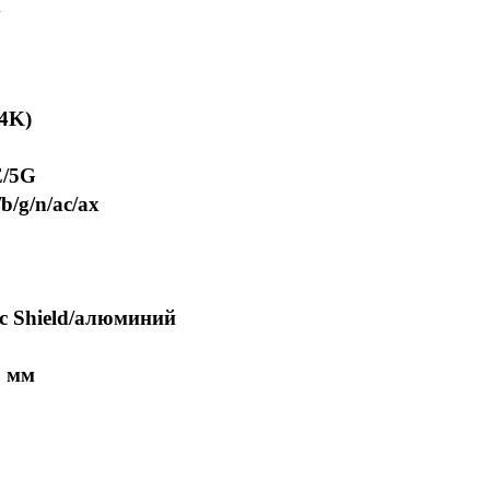
x
(4K)
E/5G
b/g/n/ac/ax
c Shield/алюминий
8 мм