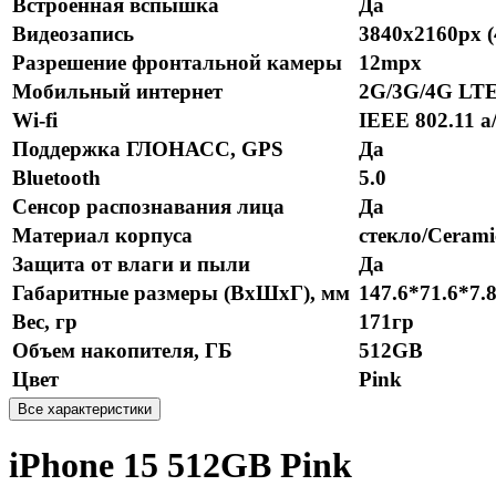
Встроенная вспышка
Да
Видеозапись
3840x2160px 
Разрешение фронтальной камеры
12mpx
Мобильный интернет
2G/3G/4G LT
Wi-fi
IEEE 802.11 a/
Поддержка ГЛОНАСС, GPS
Да
Bluetooth
5.0
Сенсор распознавания лица
Да
Материал корпуса
стекло/Cerami
Защита от влаги и пыли
Да
Габаритные размеры (ВхШхГ), мм
147.6*71.6*7.
Вес, гр
171гр
Объем накопителя, ГБ
512GB
Цвет
Pink
Все характеристики
iPhone 15 512GB Pink