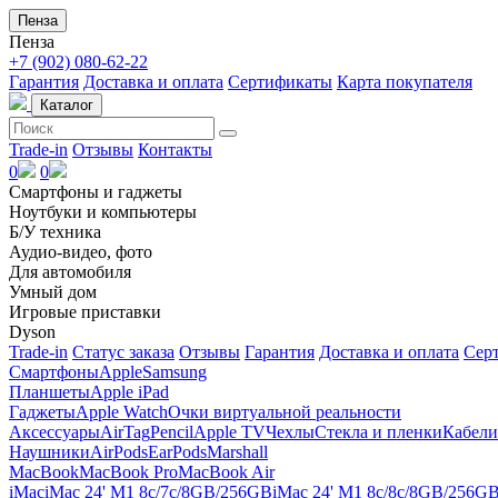
Пенза
Пенза
+7 (902) 080-62-22
Гарантия
Доставка и оплата
Сертификаты
Карта покупателя
Каталог
Trade-in
Отзывы
Контакты
0
0
Смартфоны и гаджеты
Ноутбуки и компьютеры
Б/У техника
Аудио-видео, фото
Для автомобиля
Умный дом
Игровые приставки
Dyson
Trade-in
Статус заказа
Отзывы
Гарантия
Доставка и оплата
Сер
Смартфоны
Apple
Samsung
Планшеты
Apple iPad
Гаджеты
Apple Watch
Очки виртуальной реальности
Аксессуары
AirTag
Pencil
Apple TV
Чехлы
Стекла и пленки
Кабели
Наушники
AirPods
EarPods
Marshall
MacBook
MacBook Pro
MacBook Air
iMac
iMac 24' M1 8c/7c/8GB/256GB
iMac 24' M1 8c/8c/8GB/256G