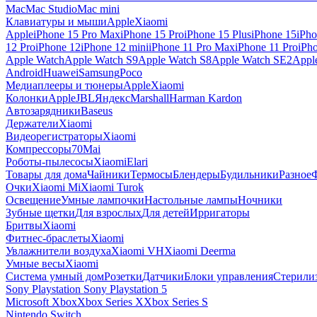
Mac
Mac Studio
Mac mini
Клавиатуры и мыши
Apple
Xiaomi
Apple
iPhone 15 Pro Max
iPhone 15 Pro
iPhone 15 Plus
iPhone 15
iPho
12 Pro
iPhone 12
iPhone 12 mini
iPhone 11 Pro Max
iPhone 11 Pro
iPh
Apple Watch
Apple Watch S9
Apple Watch S8
Apple Watch SE2
Appl
Android
Huawei
Samsung
Poco
Медиаплееры и тюнеры
Apple
Xiaomi
Колонки
Apple
JBL
Яндекс
Marshall
Harman Kardon
Автозарядники
Baseus
Держатели
Xiaomi
Видеорегистраторы
Xiaomi
Компрессоры
70Mai
Роботы-пылесосы
Xiaomi
Elari
Товары для дома
Чайники
Термосы
Блендеры
Будильники
Разное
Очки
Xiaomi Mi
Xiaomi Turok
Освещение
Умные лампочки
Настольные лампы
Ночники
Зубные щетки
Для взрослых
Для детей
Ирригаторы
Бритвы
Xiaomi
Фитнес-браслеты
Xiaomi
Увлажнители воздуха
Xiaomi VH
Xiaomi Deerma
Умные весы
Xiaomi
Система умный дом
Розетки
Датчики
Блоки управления
Стерили
Sony Playstation
Sony Playstation 5
Microsoft Xbox
Xbox Series X
Xbox Series S
Nintendo Switch