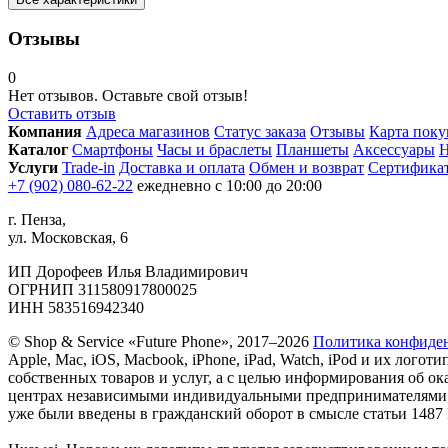
Отзывы
0
Нет отзывов. Оставьте свой отзыв!
Оставить отзыв
Компания
Адреса магазинов
Статус заказа
Отзывы
Карта поку
Каталог
Смартфоны
Часы и браслеты
Планшеты
Аксессуары
Н
Услуги
Trade-in
Доставка и оплата
Обмен и возврат
Сертифика
+7 (902) 080-62-22
ежедневно с 10:00 до 20:00
г. Пенза,
ул. Московская, 6
ИП Дорофеев Илья Владимирович
ОГРНИП 311580917800025
ИНН 583516942340
© Shop & Service «Future Phone», 2017–2026
Политика конфиде
Apple, Mac, iOS, Macbook, iPhone, iPad, Watch, iPod и их ло
собственных товаров и услуг, а с целью информирования об 
центрах независимыми индивидуальными предпринимателями, н
уже были введены в гражданский оборот в смысле статьи 1487