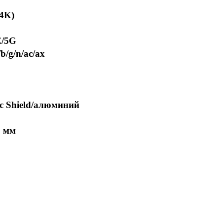
(4K)
E/5G
b/g/n/ac/ax
c Shield/алюминий
8 мм