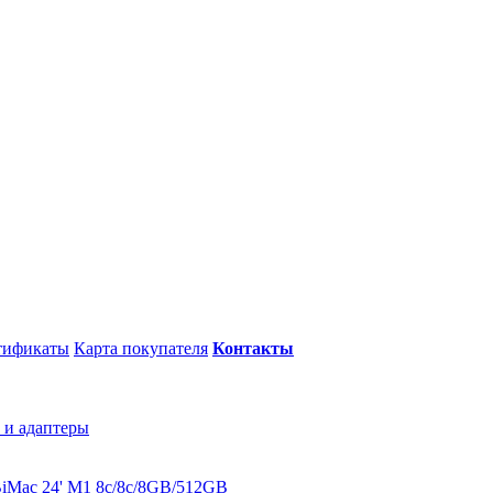
тификаты
Карта покупателя
Контакты
 и адаптеры
B
iMac 24' M1 8c/8c/8GB/512GB