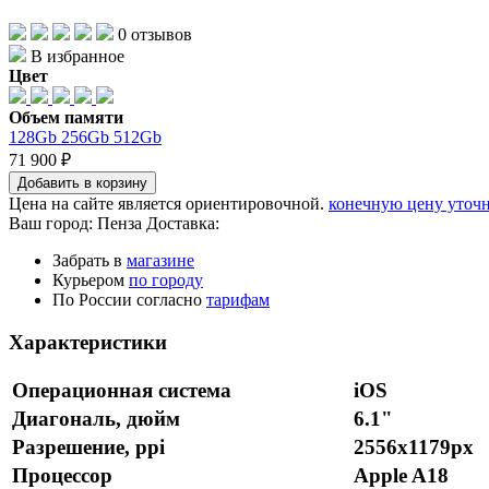
0 отзывов
В избранное
Цвет
Объем памяти
128Gb
256Gb
512Gb
71 900 ₽
Добавить в корзину
Цена на сайте является ориентировочной.
конечную цену уточн
Ваш город:
Пенза
Доставка:
Забрать в
магазине
Курьером
по городу
По России согласно
тарифам
Характеристики
Операционная система
iOS
Диагональ, дюйм
6.1"
Разрешение, ppi
2556x1179px
Процессор
Apple A18