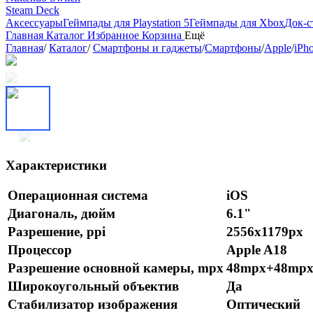
Steam Deck
Аксессуары
Геймпады для Playstation 5
Геймпады для Xbox
Док-с
Главная
Каталог
Избранное
Корзина
Ещё
Главная
/
Каталог
/
Смартфоны и гаджеты
/
Смартфоны
/
Apple
/
iPh
Характеристики
Операционная система
iOS
Диагональ, дюйм
6.1"
Разрешение, ppi
2556x1179px
Процессор
Apple A18
Разрешение основной камеры, mpx
48mpx+48mp
Широкоугольный объектив
Да
Стабилизатор изображения
Оптический