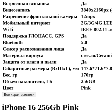
Встроенная вспышка
Да
Видеозапись
3840x2160px 
Разрешение фронтальной камеры
12mpx
Мобильный интернет
2G/3G/4G LT
Wi-fi
IEEE 802.11 a/
Поддержка ГЛОНАСС, GPS
Да
Bluetooth
5.0
Сенсор распознавания лица
Да
Материал корпуса
стекло/Cerami
Защита от влаги и пыли
Да
Габаритные размеры (ВхШхГ), мм
147.6*71.6*7.
Вес, гр
170гр
Объем накопителя, ГБ
256GB
Цвет
Pink
Все характеристики
iPhone 16 256Gb Pink