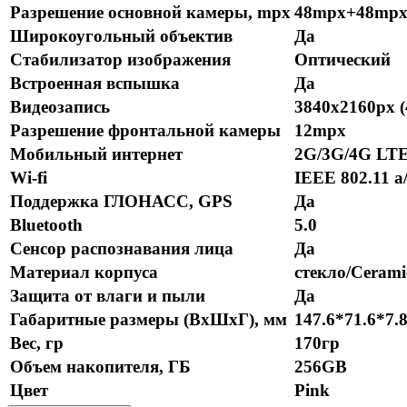
Разрешение основной камеры, mpx
48mpx+48mp
Широкоугольный объектив
Да
Стабилизатор изображения
Оптический
Встроенная вспышка
Да
Видеозапись
3840x2160px 
Разрешение фронтальной камеры
12mpx
Мобильный интернет
2G/3G/4G LT
Wi-fi
IEEE 802.11 a/
Поддержка ГЛОНАСС, GPS
Да
Bluetooth
5.0
Сенсор распознавания лица
Да
Материал корпуса
стекло/Cerami
Защита от влаги и пыли
Да
Габаритные размеры (ВхШхГ), мм
147.6*71.6*7.
Вес, гр
170гр
Объем накопителя, ГБ
256GB
Цвет
Pink