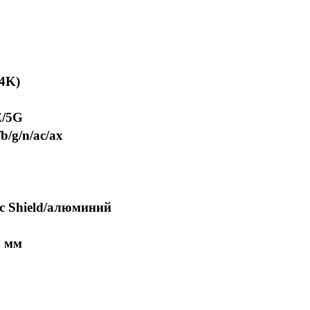
x
(4K)
E/5G
b/g/n/ac/ax
c Shield/алюминий
8 мм