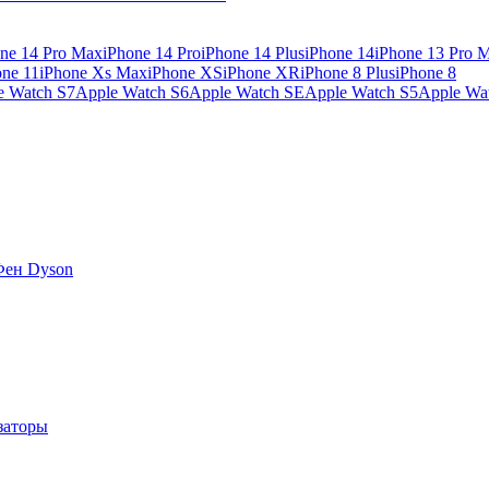
ne 14 Pro Max
iPhone 14 Pro
iPhone 14 Plus
iPhone 14
iPhone 13 Pro 
one 11
iPhone Xs Max
iPhone XS
iPhone XR
iPhone 8 Plus
iPhone 8
e Watch S7
Apple Watch S6
Apple Watch SE
Apple Watch S5
Apple Wa
Фен Dyson
заторы