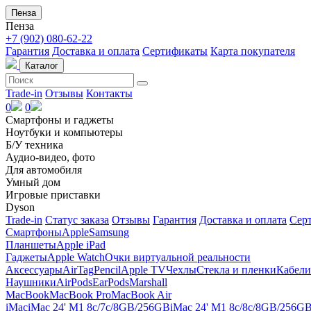
Пенза
Пенза
+7 (902) 080-62-22
Гарантия
Доставка и оплата
Сертификаты
Карта покупателя
Каталог
Trade-in
Отзывы
Контакты
0
0
Смартфоны и гаджеты
Ноутбуки и компьютеры
Б/У техника
Аудио-видео, фото
Для автомобиля
Умный дом
Игровые приставки
Dyson
Trade-in
Статус заказа
Отзывы
Гарантия
Доставка и оплата
Сер
Смартфоны
Apple
Samsung
Планшеты
Apple iPad
Гаджеты
Apple Watch
Очки виртуальной реальности
Аксессуары
AirTag
Pencil
Apple TV
Чехлы
Стекла и пленки
Кабели
Наушники
AirPods
EarPods
Marshall
MacBook
MacBook Pro
MacBook Air
iMac
iMac 24' M1 8c/7c/8GB/256GB
iMac 24' M1 8c/8c/8GB/256G