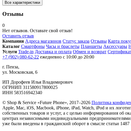
Все характеристики
Отзывы
0
Нет отзывов. Оставьте свой отзыв!
Оставить отзыв
Компания
Адреса магазинов
Статус заказа
Отзывы
Карта поку
Каталог
Смартфоны
Часы и браслеты
Планшеты
Аксессуары
Н
Услуги
Trade-in
Доставка и оплата
Обмен и возврат
Сертифика
+7 (902) 080-62-22
ежедневно с 10:00 до 20:00
г. Пенза,
ул. Московская, 6
ИП Дорофеев Илья Владимирович
ОГРНИП 311580917800025
ИНН 583516942340
© Shop & Service «Future Phone», 2017–2026
Политика конфиде
Apple, Mac, iOS, Macbook, iPhone, iPad, Watch, iPod и их ло
собственных товаров и услуг, а с целью информирования об 
центрах независимыми индивидуальными предпринимателями, н
уже были введены в гражданский оборот в смысле статьи 1487