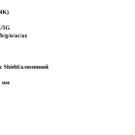
(4K)
E/5G
b/g/n/ac/ax
c Shield/алюминий
8 мм