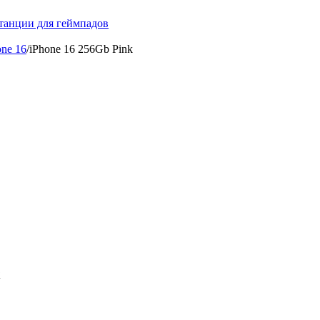
танции для геймпадов
one 16
/
iPhone 16 256Gb Pink
x