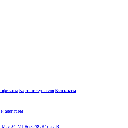
тификаты
Карта покупателя
Контакты
 и адаптеры
B
iMac 24' M1 8c/8c/8GB/512GB