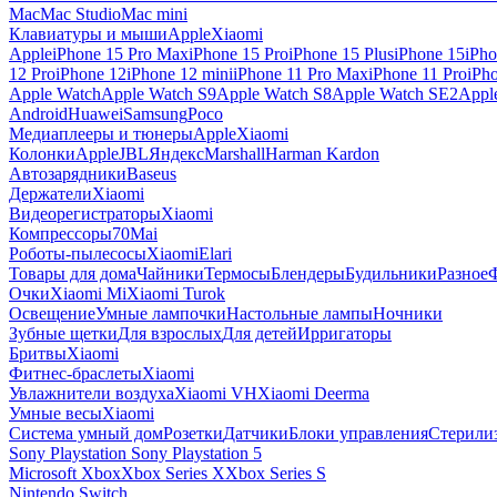
Mac
Mac Studio
Mac mini
Клавиатуры и мыши
Apple
Xiaomi
Apple
iPhone 15 Pro Max
iPhone 15 Pro
iPhone 15 Plus
iPhone 15
iPho
12 Pro
iPhone 12
iPhone 12 mini
iPhone 11 Pro Max
iPhone 11 Pro
iPh
Apple Watch
Apple Watch S9
Apple Watch S8
Apple Watch SE2
Appl
Android
Huawei
Samsung
Poco
Медиаплееры и тюнеры
Apple
Xiaomi
Колонки
Apple
JBL
Яндекс
Marshall
Harman Kardon
Автозарядники
Baseus
Держатели
Xiaomi
Видеорегистраторы
Xiaomi
Компрессоры
70Mai
Роботы-пылесосы
Xiaomi
Elari
Товары для дома
Чайники
Термосы
Блендеры
Будильники
Разное
Очки
Xiaomi Mi
Xiaomi Turok
Освещение
Умные лампочки
Настольные лампы
Ночники
Зубные щетки
Для взрослых
Для детей
Ирригаторы
Бритвы
Xiaomi
Фитнес-браслеты
Xiaomi
Увлажнители воздуха
Xiaomi VH
Xiaomi Deerma
Умные весы
Xiaomi
Система умный дом
Розетки
Датчики
Блоки управления
Стерили
Sony Playstation
Sony Playstation 5
Microsoft Xbox
Xbox Series X
Xbox Series S
Nintendo Switch