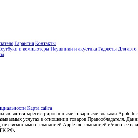
пателя
Гарантия
Контакты
оутбуки и компьютеры
Наушники и акустика
Гаджеты
Для авто
ты
нциальности
Карта сайта
готипы являются зарегистрированными товарными знаками Apple I
оказываемых услугах в отношении товаров Правообладателя. Дан
е связанными с компанией Apple Inc компанией и/или с ее оф
 ГК РФ.