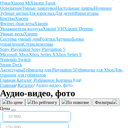
Очки
Xiaomi Mi
Xiaomi Turok
Освещение
Умные лампочки
Настольные лампы
Ночники
Зубные щетки
Для взрослых
Для детей
Ирригаторы
Бритвы
Xiaomi
Фитнес-браслеты
Xiaomi
Увлажнители воздуха
Xiaomi VH
Xiaomi Deerma
Умные весы
Xiaomi
Система умный дом
Розетки
Датчики
Блоки
управления
Стерилизаторы
Sony Playstation
Sony Playstation 5
Microsoft Xbox
Xbox Series X
Xbox Series S
Nintendo Switch
Steam Deck
Аксессуары
Геймпады для Playstation 5
Геймпады для Xbox
Док-
станции для геймпадов
Главная
Каталог
Избранное
Корзина
Ещё
Главная
/
Каталог
/
Аудио-видео, фото
Аудио-видео, фото
По цене
По рейтингу
По новизне
Фильтры
Цена