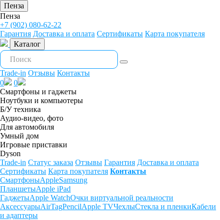
Пенза
Пенза
+7 (902) 080-62-22
Гарантия
Доставка и оплата
Сертификаты
Карта покупателя
Каталог
Trade-in
Отзывы
Контакты
0
0
Смартфоны и гаджеты
Ноутбуки и компьютеры
Б/У техника
Аудио-видео, фото
Для автомобиля
Умный дом
Игровые приставки
Dyson
Trade-in
Статус заказа
Отзывы
Гарантия
Доставка и оплата
Сертификаты
Карта покупателя
Контакты
Смартфоны
Apple
Samsung
Планшеты
Apple iPad
Гаджеты
Apple Watch
Очки виртуальной реальности
Аксессуары
AirTag
Pencil
Apple TV
Чехлы
Стекла и пленки
Кабели
и адаптеры