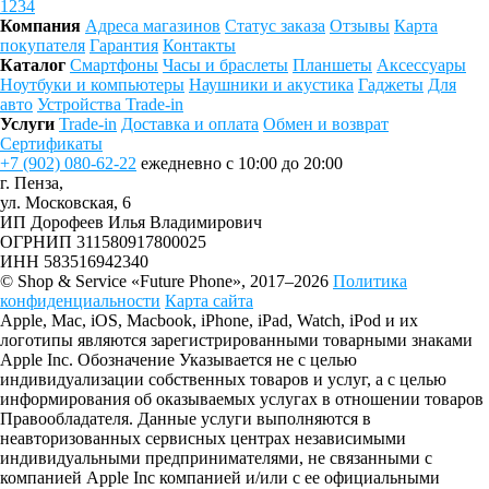
1
2
3
4
Компания
Адреса магазинов
Статус заказа
Отзывы
Карта
покупателя
Гарантия
Контакты
Каталог
Смартфоны
Часы и браслеты
Планшеты
Аксессуары
Ноутбуки и компьютеры
Наушники и акустика
Гаджеты
Для
авто
Устройства Trade-in
Услуги
Trade-in
Доставка и оплата
Обмен и возврат
Сертификаты
+7 (902) 080-62-22
ежедневно с 10:00 до 20:00
г. Пенза,
ул. Московская, 6
ИП Дорофеев Илья Владимирович
ОГРНИП 311580917800025
ИНН 583516942340
© Shop & Service «Future Phone», 2017–2026
Политика
конфиденциальности
Карта сайта
Apple, Mac, iOS, Macbook, iPhone, iPad, Watch, iPod и их
логотипы являются зарегистрированными товарными знаками
Apple Inc. Обозначение Указывается не с целью
индивидуализации собственных товаров и услуг, а с целью
информирования об оказываемых услугах в отношении товаров
Правообладателя. Данные услуги выполняются в
неавторизованных сервисных центрах независимыми
индивидуальными предпринимателями, не связанными с
компанией Apple Inc компанией и/или с ее официальными