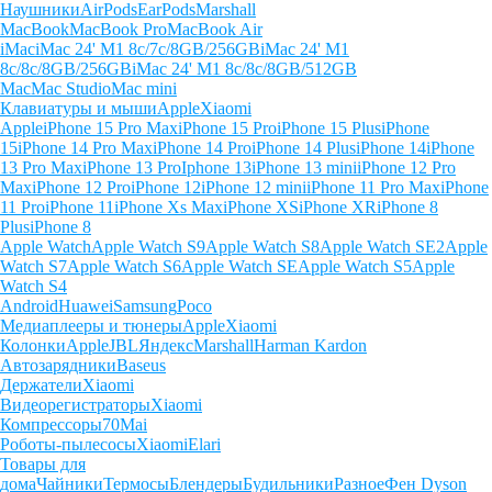
Наушники
AirPods
EarPods
Marshall
MacBook
MacBook Pro
MacBook Air
iMac
iMac 24' M1 8c/7c/8GB/256GB
iMac 24' M1
8c/8c/8GB/256GB
iMac 24' M1 8c/8c/8GB/512GB
Mac
Mac Studio
Mac mini
Клавиатуры и мыши
Apple
Xiaomi
Apple
iPhone 15 Pro Max
iPhone 15 Pro
iPhone 15 Plus
iPhone
15
iPhone 14 Pro Max
iPhone 14 Pro
iPhone 14 Plus
iPhone 14
iPhone
13 Pro Max
iPhone 13 Pro
Iphone 13
iPhone 13 mini
iPhone 12 Pro
Max
iPhone 12 Pro
iPhone 12
iPhone 12 mini
iPhone 11 Pro Max
iPhone
11 Pro
iPhone 11
iPhone Xs Max
iPhone XS
iPhone XR
iPhone 8
Plus
iPhone 8
Apple Watch
Apple Watch S9
Apple Watch S8
Apple Watch SE2
Apple
Watch S7
Apple Watch S6
Apple Watch SE
Apple Watch S5
Apple
Watch S4
Android
Huawei
Samsung
Poco
Медиаплееры и тюнеры
Apple
Xiaomi
Колонки
Apple
JBL
Яндекс
Marshall
Harman Kardon
Автозарядники
Baseus
Держатели
Xiaomi
Видеорегистраторы
Xiaomi
Компрессоры
70Mai
Роботы-пылесосы
Xiaomi
Elari
Товары для
дома
Чайники
Термосы
Блендеры
Будильники
Разное
Фен Dyson