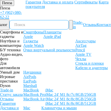
Гарантия
Доставка и оплата
Сертификаты
Карта
Пенза
покупателя
Пенза
+7 (902) 080-
62-22
Trade-
алог
Отзывы
Контак
in
Смартфоны и
Смартфоны
Планшеты
гаджеты
Apple
Apple iPad
Ноутбуки и
Гаджеты
Аксессуары
компьютеры
Apple Watch
AirTag
Б/У техника
Очки виртуальной реальности
Pencil
Аудио-видео,
Apple TV
фото
Чехлы
Для
Стекла и пленки
автомобиля
Кабели и адаптеры
Умный дом
Наушники
Игровые
AirPods
приставки
EarPods
Dyson
Marshall
Trade-in
MacBook
iMac
Статус заказа
MacBook Pro
iMac 24' M1 8c/7c/8GB/256GB
Отзывы
MacBook Air
iMac 24' M1 8c/8c/8GB/256GB
Гарантия
iMac 24' M1 8c/8c/8GB/512GB
Доставка и
Mac
Клавиатуры и мыши