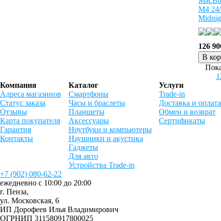
MacBoo
M4 24
Midnig
126 90
В ко
Пока
1
Компания
Каталог
Услуги
Адреса магазинов
Смартфоны
Trade-in
Статус заказа
Часы и браслеты
Доставка и оплата
Отзывы
Планшеты
Обмен и возврат
Карта покупателя
Аксессуары
Сертификаты
Гарантия
Ноутбуки и компьютеры
Контакты
Наушники и акустика
Гаджеты
Для авто
Устройства Trade-in
+7 (902) 080-62-22
ежедневно с 10:00 до 20:00
г. Пенза,
ул. Московская, 6
ИП Дорофеев Илья Владимирович
ОГРНИП 311580917800025