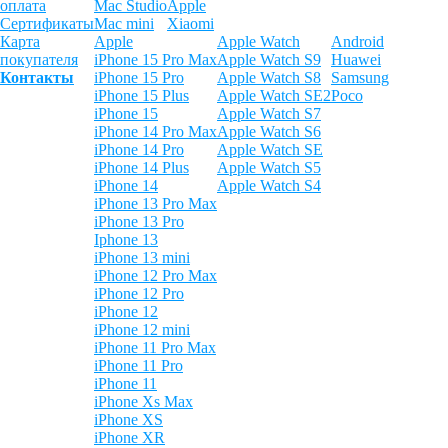
оплата
Mac Studio
Apple
Сертификаты
Mac mini
Xiaomi
Карта
Apple
Apple Watch
Android
покупателя
iPhone 15 Pro Max
Apple Watch S9
Huawei
Контакты
iPhone 15 Pro
Apple Watch S8
Samsung
iPhone 15 Plus
Apple Watch SE2
Poco
iPhone 15
Apple Watch S7
iPhone 14 Pro Max
Apple Watch S6
iPhone 14 Pro
Apple Watch SE
iPhone 14 Plus
Apple Watch S5
iPhone 14
Apple Watch S4
iPhone 13 Pro Max
iPhone 13 Pro
Iphone 13
iPhone 13 mini
iPhone 12 Pro Max
iPhone 12 Pro
iPhone 12
iPhone 12 mini
iPhone 11 Pro Max
iPhone 11 Pro
iPhone 11
iPhone Xs Max
iPhone XS
iPhone XR