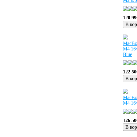
M2 8/5
120 99
В ко
MacBoo
M4 16
Blue
122 50
В ко
MacBoo
M4 16/
126 50
В ко