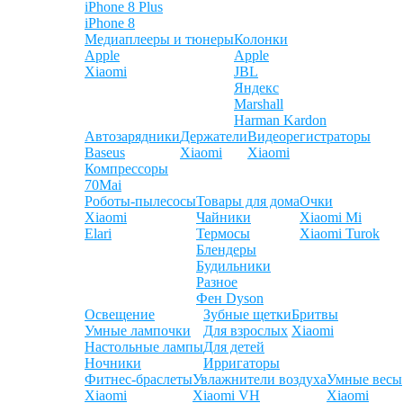
iPhone 8 Plus
iPhone 8
Медиаплееры и тюнеры
Колонки
Apple
Apple
Xiaomi
JBL
Яндекс
Marshall
Harman Kardon
Автозарядники
Держатели
Видеорегистраторы
Baseus
Xiaomi
Xiaomi
Компрессоры
70Mai
Роботы-пылесосы
Товары для дома
Очки
Xiaomi
Чайники
Xiaomi Mi
Elari
Термосы
Xiaomi Turok
Блендеры
Будильники
Разное
Фен Dyson
Освещение
Зубные щетки
Бритвы
Умные лампочки
Для взрослых
Xiaomi
Настольные лампы
Для детей
Ночники
Ирригаторы
Фитнес-браслеты
Увлажнители воздуха
Умные весы
Xiaomi
Xiaomi VH
Xiaomi