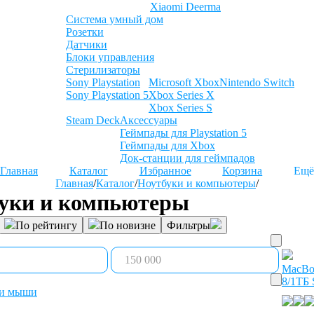
Xiaomi Deerma
Система умный дом
Розетки
Датчики
Блоки управления
Стерилизаторы
Sony Playstation
Microsoft Xbox
Nintendo Switch
Sony Playstation 5
Xbox Series X
Xbox Series S
Steam Deck
Аксессуары
Геймпады для Playstation 5
Геймпады для Xbox
Док-станции для геймпадов
Главная
Каталог
Избранное
Корзина
Ещё
Главная
/
Каталог
/
Ноутбуки и компьютеры
/
уки и компьютеры
По рейтингу
По новизне
Фильтры
MacBo
8/1ТБ 
 и мыши