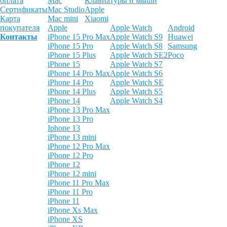
оплата
Mac
Клавиатуры и мыши
Сертификаты
Mac Studio
Apple
Карта
Mac mini
Xiaomi
покупателя
Apple
Apple Watch
Android
Контакты
iPhone 15 Pro Max
Apple Watch S9
Huawei
iPhone 15 Pro
Apple Watch S8
Samsung
iPhone 15 Plus
Apple Watch SE2
Poco
iPhone 15
Apple Watch S7
iPhone 14 Pro Max
Apple Watch S6
iPhone 14 Pro
Apple Watch SE
iPhone 14 Plus
Apple Watch S5
iPhone 14
Apple Watch S4
iPhone 13 Pro Max
iPhone 13 Pro
Iphone 13
iPhone 13 mini
iPhone 12 Pro Max
iPhone 12 Pro
iPhone 12
iPhone 12 mini
iPhone 11 Pro Max
iPhone 11 Pro
iPhone 11
iPhone Xs Max
iPhone XS