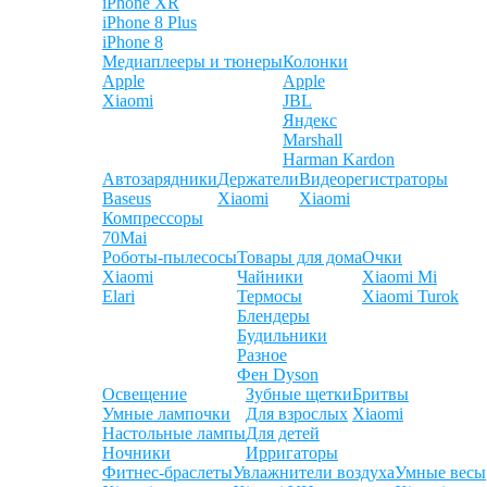
iPhone XR
iPhone 8 Plus
iPhone 8
Медиаплееры и тюнеры
Колонки
Apple
Apple
Xiaomi
JBL
Яндекс
Marshall
Harman Kardon
Автозарядники
Держатели
Видеорегистраторы
Baseus
Xiaomi
Xiaomi
Компрессоры
70Mai
Роботы-пылесосы
Товары для дома
Очки
Xiaomi
Чайники
Xiaomi Mi
Elari
Термосы
Xiaomi Turok
Блендеры
Будильники
Разное
Фен Dyson
Освещение
Зубные щетки
Бритвы
Умные лампочки
Для взрослых
Xiaomi
Настольные лампы
Для детей
Ночники
Ирригаторы
Фитнес-браслеты
Увлажнители воздуха
Умные весы