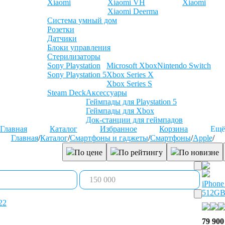
Xiaomi
Xiaomi VH
Xiaomi
Xiaomi Deerma
Система умный дом
Розетки
Датчики
Блоки управления
Стерилизаторы
Sony Playstation
Microsoft Xbox
Nintendo Switch
Sony Playstation 5
Xbox Series X
Xbox Series S
Steam Deck
Аксессуары
Геймпады для Playstation 5
Геймпады для Xbox
Док-станции для геймпадов
Главная
Каталог
Избранное
Корзина
Ещё
Главная
/
Каталог
/
Смартфоны и гаджеты
/
Смартфоны
/
Apple
/
По цене
По рейтингу
По новизне
iPhone
512GB
22
79 900