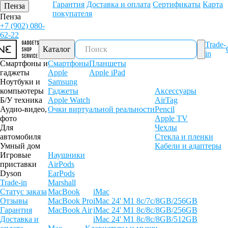
Гарантия
Доставка и оплата
Сертификаты
Карта
Пенза
покупателя
Пенза
+7 (902) 080-
62-22
Trade-
Каталог
in
Смартфоны и
Смартфоны
Планшеты
гаджеты
Apple
Apple iPad
Ноутбуки и
Samsung
компьютеры
Гаджеты
Аксессуары
Б/У техника
Apple Watch
AirTag
Аудио-видео,
Очки виртуальной реальности
Pencil
фото
Apple TV
Для
Чехлы
автомобиля
Стекла и пленки
Умный дом
Кабели и адаптеры
Игровые
Наушники
приставки
AirPods
Dyson
EarPods
Trade-in
Marshall
Статус заказа
MacBook
iMac
Отзывы
MacBook Pro
iMac 24' M1 8c/7c/8GB/256GB
Гарантия
MacBook Air
iMac 24' M1 8c/8c/8GB/256GB
Доставка и
iMac 24' M1 8c/8c/8GB/512GB