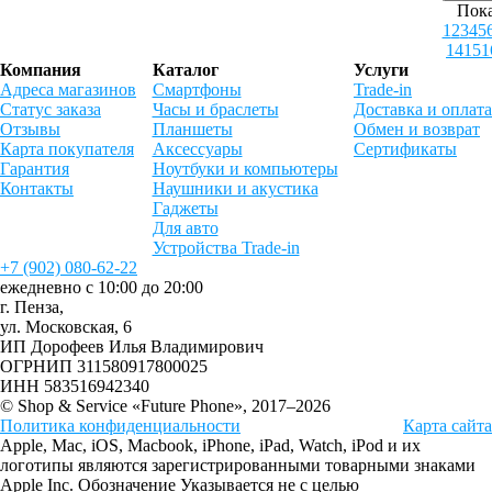
Пока
1
2
3
4
5
14
15
1
Компания
Каталог
Услуги
Адреса магазинов
Смартфоны
Trade-in
Статус заказа
Часы и браслеты
Доставка и оплата
Отзывы
Планшеты
Обмен и возврат
Карта покупателя
Аксессуары
Сертификаты
Гарантия
Ноутбуки и компьютеры
Контакты
Наушники и акустика
Гаджеты
Для авто
Устройства Trade-in
+7 (902) 080-62-22
ежедневно с 10:00 до 20:00
г. Пенза,
ул. Московская, 6
ИП Дорофеев Илья Владимирович
ОГРНИП 311580917800025
ИНН 583516942340
© Shop & Service «Future Phone», 2017–2026
Политика конфиденциальности
Карта сайта
Apple, Mac, iOS, Macbook, iPhone, iPad, Watch, iPod и их
логотипы являются зарегистрированными товарными знаками
Apple Inc. Обозначение Указывается не с целью