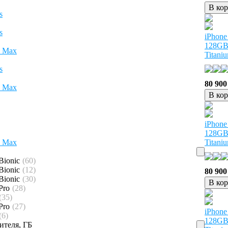
В ко
s
s
iPhone
128GB 
o Max
Titani
s
80 900
o Max
В ко
iPhone
128GB
o Max
Titani
Bionic
(60)
Bionic
(12)
80 900
Bionic
(30)
В ко
Pro
(28)
(35)
Pro
(27)
iPhone
(6)
128GB
ителя, ГБ